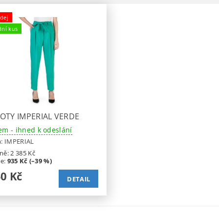
dej
dní kus
OTY IMPERIAL VERDE
em - ihned k odeslání
a:
IMPERIAL
ně:
2 385 Kč
te
:
935 Kč (–39 %)
50 Kč
DETAIL