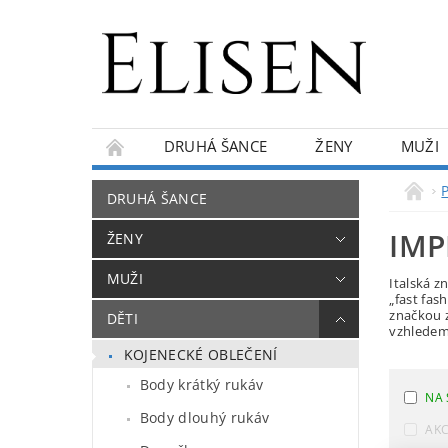
DRUHÁ ŠANCE
ŽENY
MUŽI
KONTAKTY
O NÁS
BLOG
DRUHÁ ŠANCE
IMP
ŽENY
MUŽI
Italská z
„fast fas
značkou z
DĚTI
vzhledem
KOJENECKÉ OBLEČENÍ
Body krátký rukáv
NA 
Body dlouhý rukáv
AK