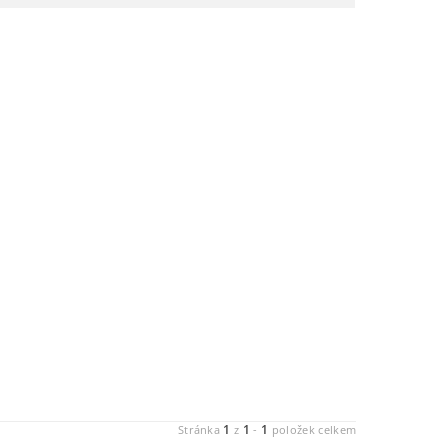
1
1
1
Stránka
z
-
položek celkem