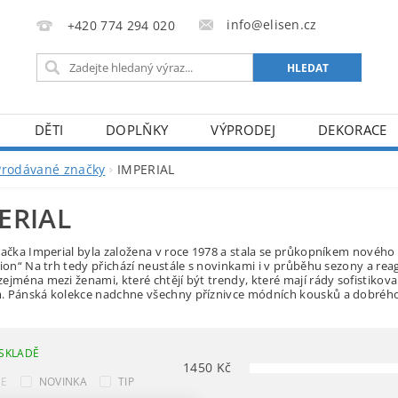
info@elisen.cz
+420 774 294 020
DĚTI
DOPLŇKY
VÝPRODEJ
DEKORACE
Prodávané značky
IMPERIAL
ERIAL
načka Imperial byla založena v roce 1978 a stala se průkopníkem nové
hion“ Na trh tedy přichází neustále s novinkami i v průběhu sezony a rea
ejména mezi ženami, které chtějí být trendy, které mají rády sofistikova
. Pánská kolekce nadchne všechny příznivce módních kousků a dobréh
SKLADĚ
1450
Kč
CE
NOVINKA
TIP