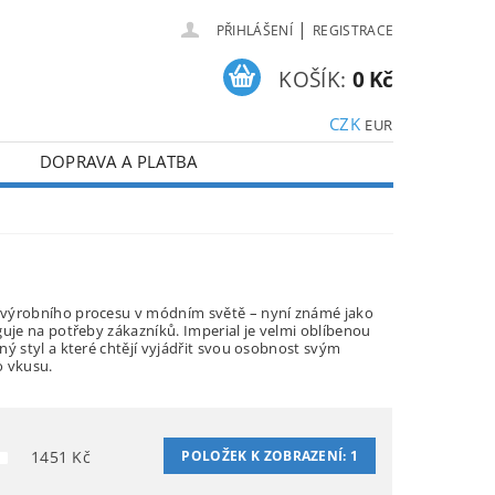
|
PŘIHLÁŠENÍ
REGISTRACE
KOŠÍK:
0 Kč
CZK
EUR
DOPRAVA A PLATBA
ho výrobního procesu v módním světě – nyní známé jako
guje na potřeby zákazníků. Imperial je velmi oblíbenou
ný styl a které chtějí vyjádřit svou osobnost svým
o vkusu.
1451
Kč
POLOŽEK K ZOBRAZENÍ:
1