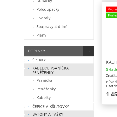
Dupačky
Polodupačky
Výpro
Posle
Overaly
Soupravy 4-dílné
Pleny
DOPLŇKY
ŠPERKY
KALH
KABELKY, PSANÍČKA,
Sklad
PENĚŽENKY
Značk
Psaníčka
Původ
Ušetří
Peněženky
1 4
Kabelky
ČEPICE A KŠILTOVKY
BATOHY A TAŠKY