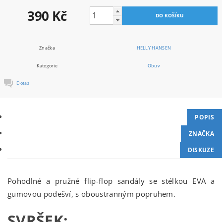
390 Kč
Značka
HELLY HANSEN
Kategorie
Obuv
Dotaz
POPIS
ZNAČKA
DISKUZE
Pohodlné a pružné flip-flop sandály se stélkou EVA a
gumovou podešví, s oboustranným popruhem.
SVRŠEK: