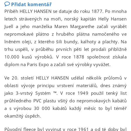
Přidat komentář
Příběh HELLY HANSEN se datuje do roku 1877. Po mnoha
letech strávených na moři, norský kapitán Helly Hansen
Juell a jeho manželka Maren Margarethe začali vyrábět
nepromokavé plátno z hrubého plátna namočeného ve
lněném oleji, z kterého šili bundy, kalhoty a plachty. Na
trhu uspěli, v průběhu prvních pěti let prodali přibližně
10.000 kusů výrobků. V roce 1878 společnost získala
diplom na Paris Expo a začali své výrobky vyvážet.
Ve 20. století HELLY HANSEN udělal několik průlomů v
oblasti vývoje principu vrstvení materiálů, dnes známý
jako 3-vrstvý Systém ™. V roce 1949 použil tenký list
průhledného PVC plastu všitý do nepromokavých kabátů
a s výrobou 30 000 kabátů každý měsíc to byl téměř
okamžitý úspěch.
Původní fleece byl vyvinut v roce 1961 a od té doby byl