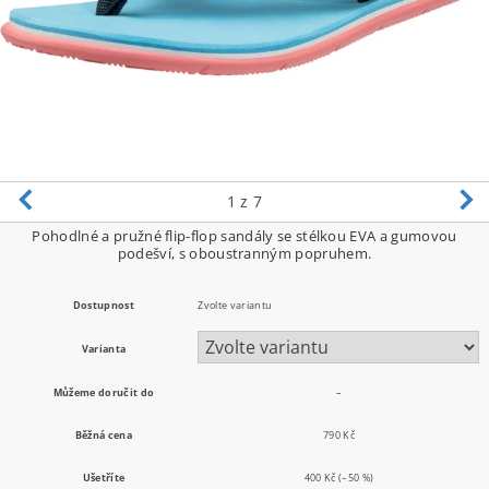
1
z 7
Pohodlné a pružné flip-flop sandály se stélkou EVA a gumovou
podešví, s oboustranným popruhem.
Dostupnost
Zvolte variantu
Varianta
Můžeme doručit do
–
Běžná cena
790 Kč
Ušetříte
400 Kč
(–50 %)