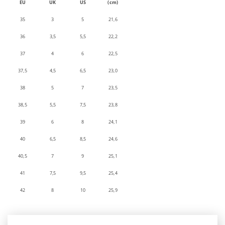
EU
UK
US
(cm)
35
3
5
21,6
36
3,5
5,5
22,2
37
4
6
22,5
37,5
4,5
6,5
23,0
38
5
7
23,5
38,5
5,5
7,5
23,8
39
6
8
24,1
40
6,5
8,5
24,6
40,5
7
9
25,1
41
7,5
9,5
25,4
42
8
10
25,9