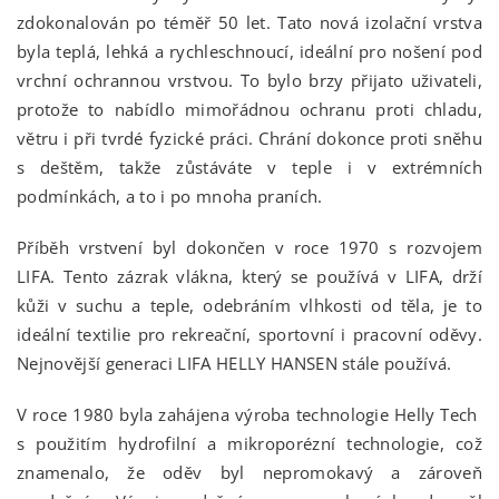
zdokonalován po téměř 50 let. Tato nová izolační vrstva
byla teplá, lehká a rychleschnoucí, ideální pro nošení pod
vrchní ochrannou vrstvou. To bylo brzy přijato uživateli,
protože to nabídlo mimořádnou ochranu proti chladu,
větru i při tvrdé fyzické práci. Chrání dokonce proti sněhu
s deštěm, takže zůstáváte v teple i v extrémních
podmínkách, a to i po mnoha praních.
Příběh vrstvení byl dokončen v roce 1970 s rozvojem
LIFA. Tento zázrak vlákna, který se používá v LIFA, drží
kůži v suchu a teple, odebráním vlhkosti od těla, je to
ideální textilie pro rekreační, sportovní i pracovní oděvy.
Nejnovější generaci LIFA HELLY HANSEN stále používá.
V roce 1980 byla zahájena výroba technologie Helly Tech
s použitím hydrofilní a mikroporézní technologie, což
znamenalo, že oděv byl nepromokavý a zároveň