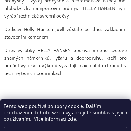
prodyšný. Vývoj prodyšné a nepromokavé bundy měl
hluboký vliv na sportovní průmysl. HELLY HANSEN nyní
vyrábí technické svrchní oděvy.
Dědictví Helly Hansen Juell zůstalo po dnes základním
stavebním kamenem.
Dnes výrobky HELLY HANSEN používá mnoho světově
známých námořníků, lyžařů a dobrodruhů, kteří pro
podání vysokých výkonů vyžadují maximální ochranu i v
těch nejtěžších podmínkách.
Tento web používá soubory cookie. Dalším
procházením tohoto webu vyjadřujete souhlas s jejich
Tabulka velikostí
|
Doprava a Platba
|
Blog
|
Podmínky ochrany osobních údajů
|
Obchodní podmínky
|
používáním.. Více informací
zde
.
Výměna / vrácení zboží