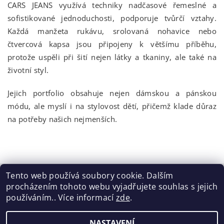
CARS JEANS využívá techniky nadčasové řemeslné a
sofistikované jednoduchosti, podporuje tvůrčí vztahy.
Každá manžeta rukávu, srolovaná nohavice nebo
čtvercová kapsa jsou připojeny k většímu příběhu,
protože uspěli při šití nejen látky a tkaniny, ale také na
životní styl.
Jejich portfolio obsahuje nejen dámskou a pánskou
módu, ale myslí i na stylovost dětí, přičemž klade důraz
na potřeby našich nejmenších.
Tento web používá soubory cookie. Dalším
procházením tohoto webu vyjadřujete souhlas s jejich
Tabulka velikostí
|
Doprava a Platba
|
Blog
|
Podmínky ochrany osobních údajů
|
Obchodní podmínky
|
používáním.. Více informací
zde
.
Výměna / vrácení zboží
NASTAVENÍ