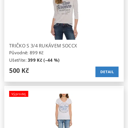
TRIČKO S 3/4 RUKÁVEM SOCCX
Původně:
899 Kč
Ušetříte
:
399 Kč (–44 %)
500 Kč
DETAIL
Výprodej