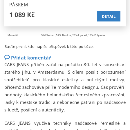
PÁSKEM
1 089 Kč
DETAIL
Materiál
5% Elastan, 57% Bavlna, 21% Lyocell, 17% Polyester
Buďte první, kdo napíše příspěvek k této položce.
Přidat komentář
CARS JEANS příběh začal na počátku 80. let v sousedství
starého jihu, v Amsterdamu. S cílem posílit porozumění
spotřebitelů pro klasické estetiky a antickými motivy,
přičemž zachovává pilíře moderního designu. Čas prověřil
hodnoty klasického holandského řemeslného zpracování,
lásky k městské tradici a nekonečné pátrání po nadčasové
siluetě, posílení a autenticity.
CARS JEANS využívá techniky nadčasové řemeslné a