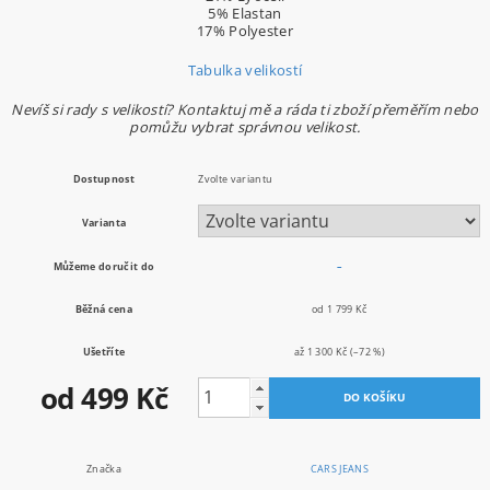
5% Elastan
17% Polyester
Tabulka velikostí
Nevíš si rady s velikostí? Kontaktuj mě a ráda ti zboží přeměřím nebo
pomůžu vybrat správnou velikost.
Dostupnost
Zvolte variantu
Varianta
Můžeme doručit do
–
Běžná cena
od 1 799 Kč
Ušetříte
až
1 300 Kč
(–72 %)
od 499 Kč
Značka
CARS JEANS