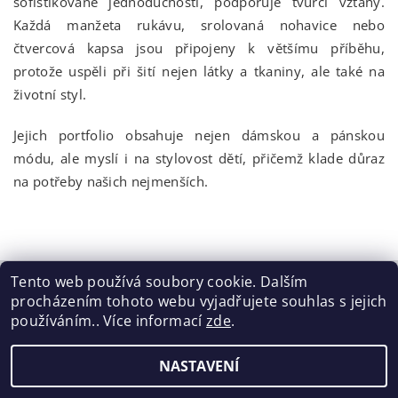
sofistikované jednoduchosti, podporuje tvůrčí vztahy.
Každá manžeta rukávu, srolovaná nohavice nebo
čtvercová kapsa jsou připojeny k většímu příběhu,
protože uspěli při šití nejen látky a tkaniny, ale také na
životní styl.
Jejich portfolio obsahuje nejen dámskou a pánskou
módu, ale myslí i na stylovost dětí, přičemž klade důraz
na potřeby našich nejmenších.
Tento web používá soubory cookie. Dalším
procházením tohoto webu vyjadřujete souhlas s jejich
Tabulka velikostí
|
Doprava a Platba
|
Blog
|
Podmínky ochrany osobních údajů
|
Obchodní podmínky
|
používáním.. Více informací
zde
.
Výměna / vrácení zboží
NASTAVENÍ
2026 ©
ELISEN
, všechna práva vyhrazena