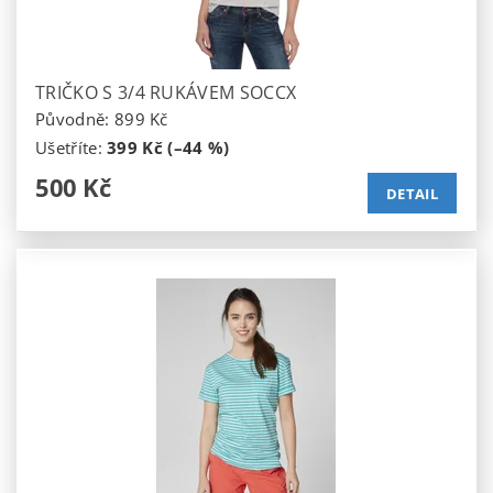
TRIČKO S 3/4 RUKÁVEM SOCCX
Původně:
899 Kč
Ušetříte
:
399 Kč (–44 %)
500 Kč
DETAIL