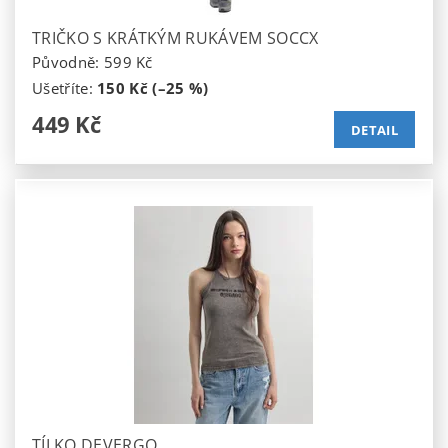
TRIČKO S KRÁTKÝM RUKÁVEM SOCCX
Původně:
599 Kč
Ušetříte
:
150 Kč (–25 %)
449 Kč
DETAIL
TÍLKO DEVERGO