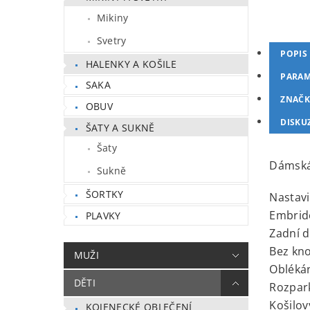
Mikiny
Svetry
POPIS
HALENKY A KOŠILE
PARAM
SAKA
ZNAČK
OBUV
DISKU
ŠATY A SUKNĚ
Šaty
Dámská 
Sukně
ŠORTKY
Nastavi
Embrid
PLAVKY
Zadní dí
Bez kno
MUŽI
Oblékán
DĚTI
Rozpark
Košilov
KOJENECKÉ OBLEČENÍ