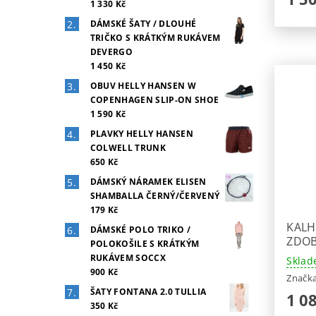
1 330 Kč
DÁMSKÉ ŠATY / DLOUHÉ
TRIČKO S KRÁTKÝM RUKÁVEM
DEVERGO
1 450 Kč
OBUV HELLY HANSEN W
COPENHAGEN SLIP-ON SHOE
1 590 Kč
PLAVKY HELLY HANSEN
COLWELL TRUNK
650 Kč
DÁMSKÝ NÁRAMEK ELISEN
SHAMBALLA ČERNÝ/ČERVENÝ
179 Kč
KALH
DÁMSKÉ POLO TRIKO /
ZDOB
POLOKOŠILE S KRÁTKÝM
RUKÁVEM SOCCX
Sklad
900 Kč
Značk
ŠATY FONTANA 2.0 TULLIA
1 0
350 Kč