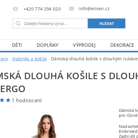
info@elisen.cz
+420 774 294 020
DĚTI
DOPLŇKY
VÝPRODEJ
DEKORACE
Ženy
Halenky a košile
Dámská dlouhá košile s dlouhým ruká
SKÁ DLOUHÁ KOŠILE S DLO
VERGO
1 hodnocení
Dámská bí
pro různé 
Nastavite
Embrided 
Zadní díl 