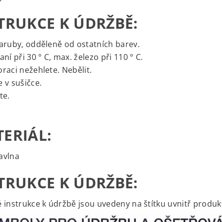
TRUKCE K ÚDRŽBĚ:
aruby, odděleně od ostatních barev.
aní při 30 ° C, max. železo při 110 ° C.
raci nežehlete. Nebělit.
 v sušičce.
te.
ERIÁL:
avlna
TRUKCE K ÚDRŽBĚ:
 instrukce k údržbě jsou uvedeny na štítku uvnitř produk