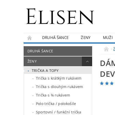
DRUHÁ ŠANCE
ŽENY
MUŽI
KONTAKTY
O NÁS
BLOG
DRUHÁ ŠANCE
DÁM
ŽENY
TRIČKA A TOPY
DE
Trička s krátkým rukávem
Trička s dlouhým rukávem
Trička s ¾ rukávem
Polo trička / polokošile
Sportovní / funkční trička