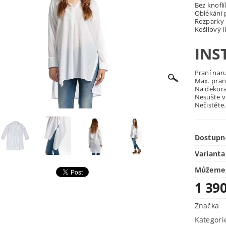
Bez knoflí
Oblékání 
Rozparky 
Košilový 
INS
Praní nar
Max. praní
Na dekora
Nesušte v
Nečistěte.
Dostupn
Varianta
Můžeme 
1 39
Značka
Kategori