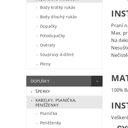
Body krátký rukáv
INS
Body dlouhý rukáv
Praní n
Dupačky
Max. pr
Polodupačky
Na deko
Overaly
Nesušte
Soupravy 4-dílné
Nečistě
Pleny
MAT
DOPLŇKY
100% B
ŠPERKY
KABELKY, PSANÍČKA,
INS
PENĚŽENKY
Psaníčka
Veškeré
Peněženky