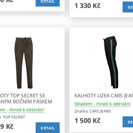
DETAIL
1 330 Kč
DE
OTY TOP SECRET SE
KALHOTY LIZEA CARS JEA
NÝM BOČNÍM PÁSKEM
Skladem - ihned k odeslání
em - ihned k odeslání
Značka:
CARS JEANS
a:
TOP SECRET
1 500 Kč
DE
89 Kč
DETAIL