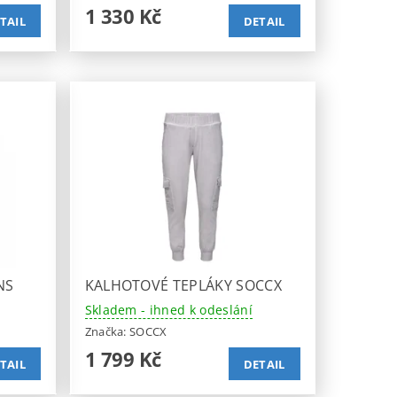
1 330 Kč
TAIL
DETAIL
NS
KALHOTOVÉ TEPLÁKY SOCCX
Skladem - ihned k odeslání
Značka:
SOCCX
1 799 Kč
TAIL
DETAIL