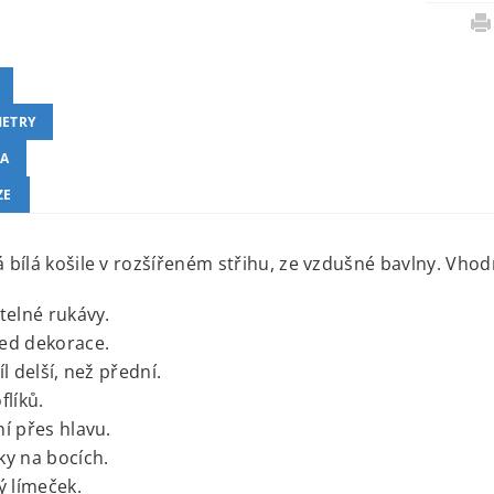
ETRY
A
ZE
bílá košile v rozšířeném střihu, ze vzdušné bavlny. Vhodn
telné rukávy.
ed dekorace.
l delší, než přední.
flíků.
í přes hlavu.
y na bocích.
ý límeček.