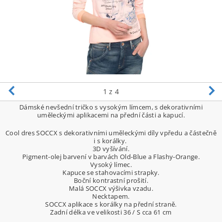
1
z 4
Dámské nevšední tričko s vysokým límcem, s dekorativními
uměleckými aplikacemi na přední části a kapucí.
Cool dres SOCCX s dekorativními uměleckými díly vpředu a částečně
i s korálky.
3D vyšívání.
Pigment-olej barvení v barvách Old-Blue a Flashy-Orange.
Vysoký límec.
Kapuce se stahovacími strapky.
Boční kontrastní prošití.
Malá SOCCX výšivka vzadu.
Necktapem.
SOCCX aplikace s korálky na přední straně.
Zadní délka ve velikosti 36 / S cca 61 cm