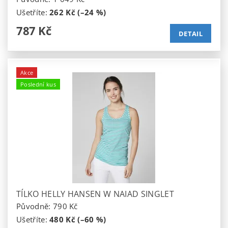
Ušetříte
:
262 Kč (–24 %)
787 Kč
DETAIL
Akce
Poslední kus
TÍLKO HELLY HANSEN W NAIAD SINGLET
Původně:
790 Kč
Ušetříte
:
480 Kč (–60 %)