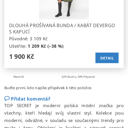
DLOUHÁ PROŠÍVANÁ BUNDA / KABÁT DEVERGO
S KAPUCÍ
Původně:
3 109 Kč
Ušetříte
:
1 209 Kč (–38 %)
1 900 Kč
DETAIL
Materiál
62% Bavlna, 38% Polyamid
Buďte první, kdo napíše příspěvek k této položce.
Přidat komentář
TOP SECRET je moderní polská módní značka pro
všechny, kteří hledají svůj vlastní styl. Kolekce jsou
moderní, odvážné, v souladu se současnými trendy pro
muže i ženy. Oblečení je kvalitní a zároveň cenově