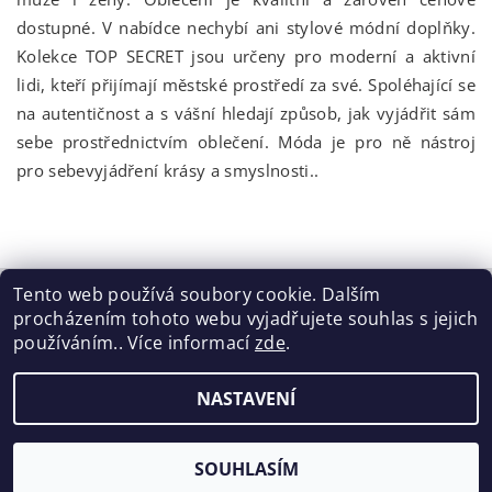
dostupné. V nabídce nechybí ani stylové módní doplňky.
Kolekce TOP SECRET jsou určeny pro moderní a aktivní
lidi, kteří přijímají městské prostředí za své. Spoléhající se
na autentičnost a s vášní hledají způsob, jak vyjádřit sám
sebe prostřednictvím oblečení. Móda je pro ně nástroj
pro sebevyjádření krásy a smyslnosti..
Tento web používá soubory cookie. Dalším
procházením tohoto webu vyjadřujete souhlas s jejich
Tabulka velikostí
|
Doprava a Platba
|
Blog
|
Podmínky ochrany osobních údajů
|
Obchodní podmínky
|
používáním.. Více informací
zde
.
Výměna / vrácení zboží
NASTAVENÍ
2026 ©
ELISEN
, všechna práva vyhrazena
Vytvořil Shoptet
SOUHLASÍM