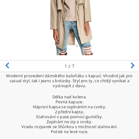
1
z 7
Moderní provedení dámského baloňáku s kapucí. Vhodné jak pro
casual styl, tak i jeans s botasky. Styl pro ty, co chtějí vynikat a
vystoupit z davu.
Délka nad kolena.
Pevná kapuce.
Náprsní kapsa se zapínáním na cvoky.
2 přední kapsy.
Stahování v pase pomocí gumičky.
Zapínání na zip a cvoky.
Vzadu rozparek se šňůrkou s možností stahování.
Potisk na levé ruce.