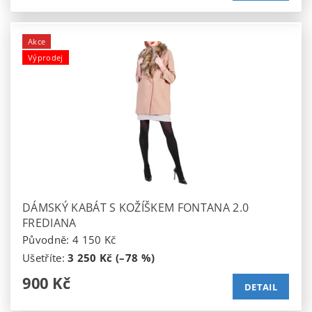
Akce
Výprodej
DÁMSKÝ KABÁT S KOŽÍŠKEM FONTANA 2.0
FREDIANA
Původně:
4 150 Kč
Ušetříte
:
3 250 Kč (–78 %)
900 Kč
DETAIL