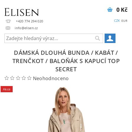
0 Kč
CZK
EUR
+420 774 294 020
info@elisen.cz
DÁMSKÁ DLOUHÁ BUNDA / KABÁT /
TRENČKOT / BALOŇÁK S KAPUCÍ TOP
SECRET
Neohodnoceno
Akce