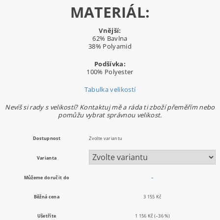
MATERIÁL:
Vnější:
62% Bavlna
38% Polyamid
Podšívka:
100% Polyester
Tabulka velikostí
Nevíš si rady s velikostí? Kontaktuj mě a ráda ti zboží přeměřím nebo
pomůžu vybrat správnou velikost.
Dostupnost
Zvolte variantu
Varianta
Můžeme doručit do
–
Běžná cena
3 155 Kč
Ušetříte
1 156 Kč
(–36 %)