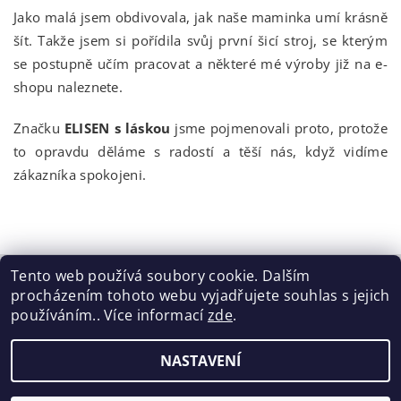
Jako malá jsem obdivovala, jak naše maminka umí krásně
šít. Takže jsem si pořídila svůj první šicí stroj, se kterým
se postupně učím pracovat a některé mé výroby již na e-
shopu naleznete.
Značku
ELISEN s láskou
jsme pojmenovali proto, protože
to opravdu děláme s radostí a těší nás, když vidíme
zákazníka spokojeni.
Tento web používá soubory cookie. Dalším
procházením tohoto webu vyjadřujete souhlas s jejich
Tabulka velikostí
|
Doprava a Platba
|
Blog
|
Podmínky ochrany osobních údajů
|
Obchodní podmínky
|
používáním.. Více informací
zde
.
Výměna / vrácení zboží
NASTAVENÍ
2026 ©
ELISEN
, všechna práva vyhrazena