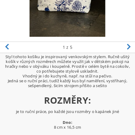
1
z 5
Styl tohoto košíku je inspirovaný venkovským stylem. Ručně ušitý
košík v různých rozměrech můžete využít jak v dětském pokoji na
hračky nebo v obýváku i koupelně. Prostě v celém bytě na cokoliv,
co potřebujete stylově uskladnit.
Vhodný je i do kuchyně, např. na stůl na pečivo.
Jedná se o ruční práci, tudíž každý kus byl naměření, vystříhaný,
sešpendlený, šicím strojem přišito a sešito
ROZMĚRY:
je to ruční práce, po každé jsou rozměry o kapánek jiné
Dno:
8 cm x 16,5 cm