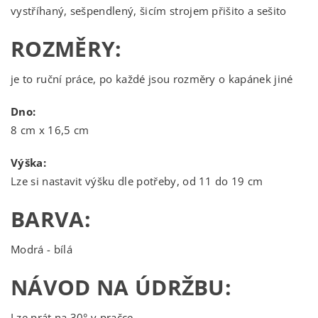
vystříhaný, sešpendlený, šicím strojem přišito a sešito
ROZMĚRY:
je to ruční práce, po každé jsou rozměry o kapánek jiné
Dno:
8 cm x 16,5 cm
Výška:
Lze si nastavit výšku dle potřeby, od 11 do 19 cm
BARVA:
Modrá - bílá
NÁVOD NA ÚDRŽBU:
Lze prát na 30° v pračce