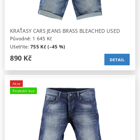
KRAŤASY CARS JEANS BRASS BLEACHED USED
Původně:
1 645 Kč
Ušetříte
:
755 Kč (–45 %)
890 Kč
DETAIL
Akce
Poslední kus