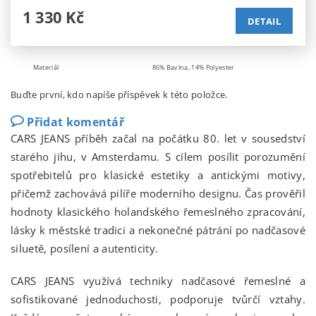
1 330 Kč
DETAIL
Materiál
86% Bavlna, 14% Polyester
Buďte první, kdo napíše příspěvek k této položce.
Přidat komentář
CARS JEANS příběh začal na počátku 80. let v sousedství
starého jihu, v Amsterdamu. S cílem posílit porozumění
spotřebitelů pro klasické estetiky a antickými motivy,
přičemž zachovává pilíře moderního designu. Čas prověřil
hodnoty klasického holandského řemeslného zpracování,
lásky k městské tradici a nekonečné pátrání po nadčasové
siluetě, posílení a autenticity.
CARS JEANS využívá techniky nadčasové řemeslné a
sofistikované jednoduchosti, podporuje tvůrčí vztahy.