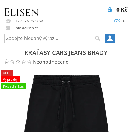
0 Kč
CZK
EUR
+420 774 294 020
info@elisen.cz
KRAŤASY CARS JEANS BRADY
Neohodnoceno
Akce
Výprodej
Poslední kus