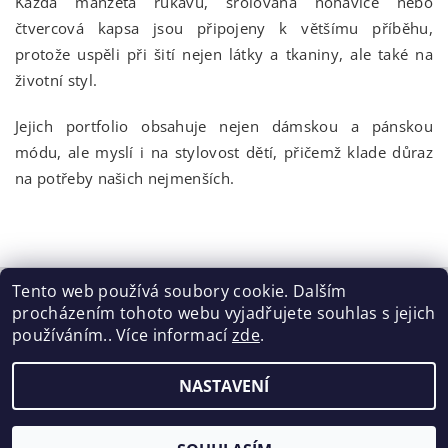
Každá manžeta rukávu, srolovaná nohavice nebo
čtvercová kapsa jsou připojeny k většímu příběhu,
protože uspěli při šití nejen látky a tkaniny, ale také na
životní styl.
Jejich portfolio obsahuje nejen dámskou a pánskou
módu, ale myslí i na stylovost dětí, přičemž klade důraz
na potřeby našich nejmenších.
Tento web používá soubory cookie. Dalším
procházením tohoto webu vyjadřujete souhlas s jejich
Tabulka velikostí
|
Doprava a Platba
|
Blog
|
Podmínky ochrany osobních údajů
|
Obchodní podmínky
|
používáním.. Více informací
zde
.
Výměna / vrácení zboží
NASTAVENÍ
2026 ©
ELISEN
, všechna práva vyhrazena
Vytvořil Shoptet