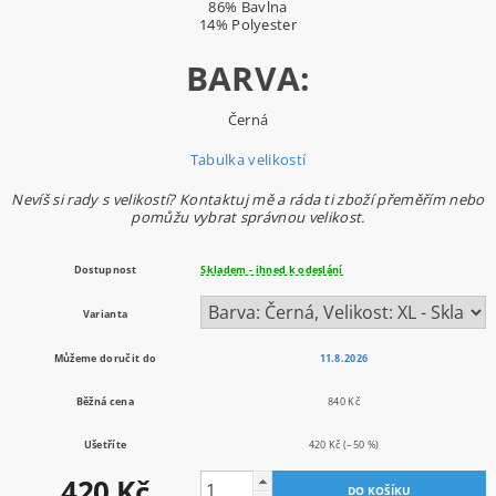
86% Bavlna
14% Polyester
BARVA:
Černá
Tabulka velikostí
Nevíš si rady s velikostí? Kontaktuj mě a ráda ti zboží přeměřím nebo
pomůžu vybrat správnou velikost.
Dostupnost
Skladem - ihned k odeslání
Varianta
Můžeme doručit do
11.8.2026
Běžná cena
840 Kč
Ušetříte
420 Kč
(–50 %)
420 Kč