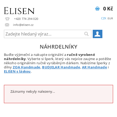
0 Kč
CZK
EUR
+420 774 294 020
info@elisen.cz
NÁHRDELNÍKY
Buďte výjimeční a nakupte originální a
ručně vyrobené
náhrdelníky
. Vyberte si šperk, který vás nejvíce zaujme a potěšte
někoho originálním ručně vyráběným dárkem. Nabízíme šperky z
dílny
ZOA Handmade
,
BUDJELAR Handmade
,
AR Handmade
i
ELISEN s láskou
.
Záznamy nebyly nalezeny...