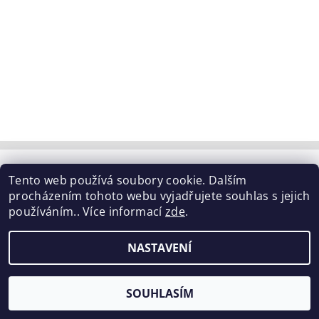
Tabulka velikostí
|
Doprava a Platba
|
Blog
|
Tento web používá soubory cookie. Dalším
Podmínky ochrany osobních údajů
|
Obchodní podmínky
|
procházením tohoto webu vyjadřujete souhlas s jejich
Výměna / vrácení zboží
používáním.. Více informací
zde
.
2026 ©
ELISEN
, všechna práva vyhrazena
NASTAVENÍ
Vytvořil Shoptet
SOUHLASÍM