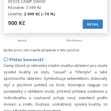
VESTA CAMP DAVID
Původně:
3 599 Kč
Ušetříte
:
2 699 Kč (–74 %)
900 Kč
DETAIL
Materiál
100% Polyamid
Buďte první, kdo napíše příspěvek k této položce.
Přidat komentář
Camp David je německá módní značka oblečení pro muže
vysoké kvality ve stylu "casual" a "lifestyle" a také
sportovního oblečení. Symbolizuje sebevědomí, dokonalý
styl a pozitivní pohled na život. Koncepce reaguje na
požadavky v oblékání mužů, přičemž přidává osobnost a
individualitu a současně určuje nový standard podle
inovací a změn. Evoluce, unikátnost, vysoká kvalita, to
jsou základní principy koncepce.