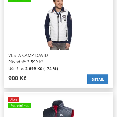
VESTA CAMP DAVID
Původně:
3 599 Kč
Ušetříte
:
2 699 Kč (–74 %)
900 Kč
DETAIL
Akce
Poslední kus