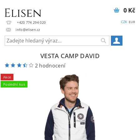
0 Kč
CZK
EUR
+420 774 294 020
info@elisen.cz
VESTA CAMP DAVID
2 hodnocení
Akce
Poslední kus