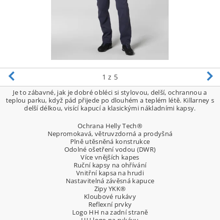
1
z 5
Je to zábavné, jak je dobré obléci si stylovou, delší, ochrannou a
teplou parku, když pád přijede po dlouhém a teplém létě. Killarney s
delší délkou, visící kapucí a klasickými nákladními kapsy.
Ochrana Helly Tech®
Nepromokavá, větruvzdorná a prodyšná
Plně utěsněná konstrukce
Odolné ošetření vodou (DWR)
Více vnějších kapes
Ruční kapsy na ohřívání
Vnitřní kapsa na hrudi
Nastavitelná závěsná kapuce
Zipy YKK®
Kloubové rukávy
Reflexní prvky
Logo HH na zadní straně
HH logo na rukávu