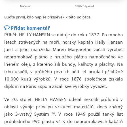
Materiál
100% Polyamid
Buďte první, kdo napíše příspěvek k této položce.
Přidat komentář
Příběh HELLY HANSEN se datuje do roku 1877. Po mnoha
letech strávených na moři, norský kapitán Helly Hansen
Juell a jeho manželka Maren Margarethe začali vyrábět
nepromokavé plátno z hrubého plátna namočeného ve
lněném oleji, z kterého šili bundy, kalhoty a plachty. Na
trhu uspěli, v průběhu prvních pěti let prodali přibližně
10.000 kusů výrobků. V roce 1878 společnost získala
diplom na Paris Expo a začali své výrobky vyvážet.
Ve 20. století HELLY HANSEN udělal několik průlomů v
oblasti vývoje principu vrstvení materiálů, dnes známý
jako 3-vrstvý Systém ™. V roce 1949 použil tenký list
průhledného PVC plastu všitý do nepromokavých kabátů