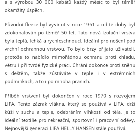
a s výrobou 30 000 kabátů každý měsíc to byl téměř
okamžitý úspěch.
Původní fleece byl vyvinut v roce 1961 a od té doby byl
zdokonalován po téměř 50 let. Tato nová izolační vrstva
byla teplá, lehká a rychleschnoucí, ideální pro nošení pod
vrchní ochrannou vrstvou. To bylo brzy přijato uživateli,
protože to nabídlo mimořádnou ochranu proti chladu,
větru i při tvrdé fyzické práci. Chrání dokonce proti sněhu
s deštěm, takže zůstáváte v teple i v extrémních
podmínkách, a to i po mnoha praních.
Příběh vrstvení byl dokončen v roce 1970 s rozvojem
LIFA. Tento zázrak vlákna, který se používá v LIFA, drží
kůži v suchu a teple, odebráním vlhkosti od těla, je to
ideální textilie pro rekreační, sportovní i pracovní oděvy.
Nejnovější generaci LIFA HELLY HANSEN stále používá.