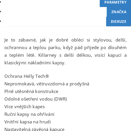
PARAMETRY
ZNAČKA
DISKUZE
Je to zábavné, jak je dobré obléci si stylovou, delší,
ochrannou a teplou parku, když pád přijede po dlouhém
a teplém létě. Killarney s delší délkou, visící kapucí a
klasickými nákladními kapsy.
Ochrana Helly Tech®
Nepromokavá, větruvzdorná a prodyšná
Plně utěsněná konstrukce
Odolné ošetření vodou (DWR)
Více vnějších kapes
Ruční kapsy na ohřívání
Vnitřní kapsa na hrudi
Nastavitelná závěsná kapuce