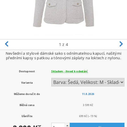
1
z 4
Nevšední a stylové dámské sako s odnímatelnou kapucí, našitými
předními kapsy s patkou a tónovými záplaty na loktech z nylonu.
Dostupnost
Skladem - ihned k odeslání
Varianta
Můžeme doručit do
11.8.2026
Běžná cena
3 599 Kč
Ušetříte
699 Kč
(–19 %)