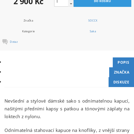
2 900 Kč
Značka
SOCCX
Kategorie
Saka
Dotaz
POPIS
ZNAČKA
DISKUZE
Nevšední a stylové dámské sako s odnímatelnou kapucí,
našitými předními kapsy s patkou a tónovými záplaty na
loktech z nylonu.
Odnímatelná stahovací kapuce na knoflíky, z vnější strany