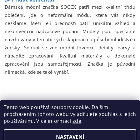
Dámská módní značka SOCCX patří mezi kvalitní třídu
oblečení. Jde o neformální módu, která vás nikdy
nezklame. Mezi její přednosti patří unikátní vzhled a
nekonvenční nadčasové podání. Modely jsou speciálně
navrhovány v tematických skupinách a působí mladistvě i
žensky. Snoubí se zde módní invence, detaily, barvy a
nápadité zpracování. Kvalitní materiály a dokonalé
zpracování jsou samozřejmostí. Značka je původní
německá, kde se také vyrábí.
Tento web používá soubory cookie. Dalším
procházením tohoto webu vyjadřujete souhlas s jejich
Tabulka velikostí
|
Doprava a Platba
|
Blog
|
Podmínky ochrany osobních údajů
|
Obchodní podmínky
|
používáním.. Více informací
zde
.
Výměna / vrácení zboží
NASTAVENÍ