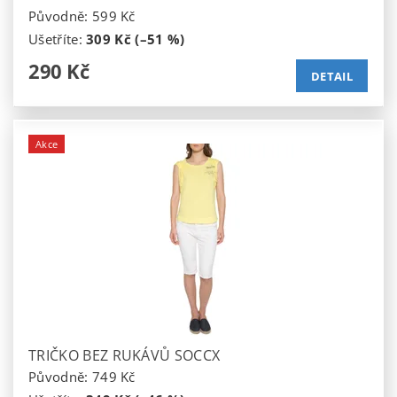
Původně:
599 Kč
Ušetříte
:
309 Kč (–51 %)
290 Kč
DETAIL
Akce
TRIČKO BEZ RUKÁVŮ SOCCX
Původně:
749 Kč