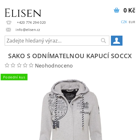
0 Kč
CZK
EUR
+420 774 294 020
info@elisen.cz
SAKO S ODNÍMATELNOU KAPUCÍ SOCCX
Neohodnoceno
Poslední kus