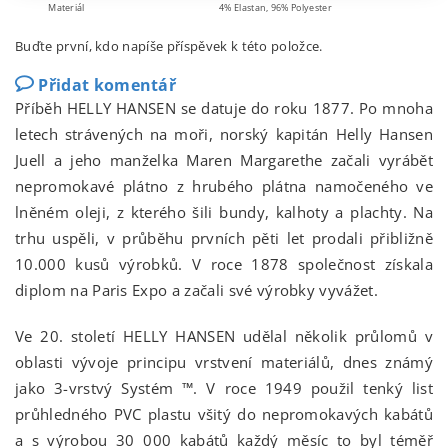
Materiál
4% Elastan, 96% Polyester
Buďte první, kdo napíše příspěvek k této položce.
Přidat komentář
Příběh HELLY HANSEN se datuje do roku 1877. Po mnoha
letech strávených na moři, norský kapitán Helly Hansen
Juell a jeho manželka Maren Margarethe začali vyrábět
nepromokavé plátno z hrubého plátna namočeného ve
lněném oleji, z kterého šili bundy, kalhoty a plachty. Na
trhu uspěli, v průběhu prvních pěti let prodali přibližně
10.000 kusů výrobků. V roce 1878 společnost získala
diplom na Paris Expo a začali své výrobky vyvážet.
Ve 20. století HELLY HANSEN udělal několik průlomů v
oblasti vývoje principu vrstvení materiálů, dnes známý
jako 3-vrstvý Systém ™. V roce 1949 použil tenký list
průhledného PVC plastu všitý do nepromokavých kabátů
a s výrobou 30 000 kabátů každý měsíc to byl téměř