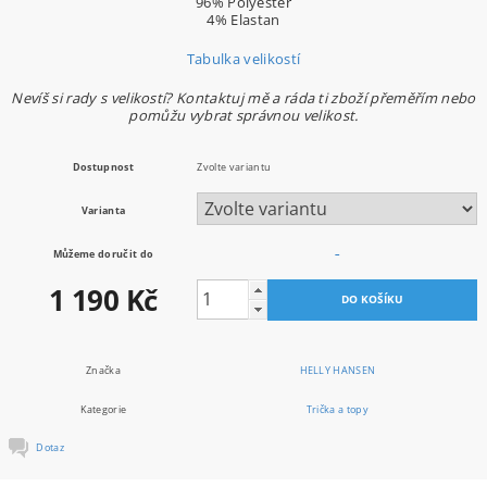
96% Polyester
4% Elastan
Tabulka velikostí
Nevíš si rady s velikostí? Kontaktuj mě a ráda ti zboží přeměřím nebo
pomůžu vybrat správnou velikost.
Dostupnost
Zvolte variantu
Varianta
Můžeme doručit do
–
1 190 Kč
Značka
HELLY HANSEN
Kategorie
Trička a topy
Dotaz