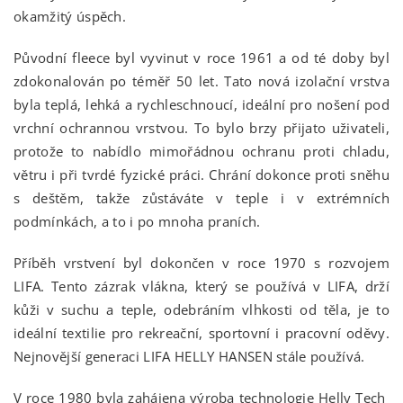
okamžitý úspěch.
Původní fleece byl vyvinut v roce 1961 a od té doby byl
zdokonalován po téměř 50 let. Tato nová izolační vrstva
byla teplá, lehká a rychleschnoucí, ideální pro nošení pod
vrchní ochrannou vrstvou. To bylo brzy přijato uživateli,
protože to nabídlo mimořádnou ochranu proti chladu,
větru i při tvrdé fyzické práci. Chrání dokonce proti sněhu
s deštěm, takže zůstáváte v teple i v extrémních
podmínkách, a to i po mnoha praních.
Příběh vrstvení byl dokončen v roce 1970 s rozvojem
LIFA. Tento zázrak vlákna, který se používá v LIFA, drží
kůži v suchu a teple, odebráním vlhkosti od těla, je to
ideální textilie pro rekreační, sportovní i pracovní oděvy.
Nejnovější generaci LIFA HELLY HANSEN stále používá.
V roce 1980 byla zahájena výroba technologie Helly Tech