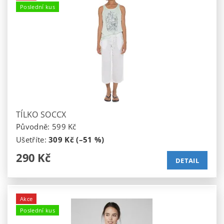
Poslední kus
TÍLKO SOCCX
Původně:
599 Kč
Ušetříte
:
309 Kč (–51 %)
290 Kč
DETAIL
Akce
Poslední kus