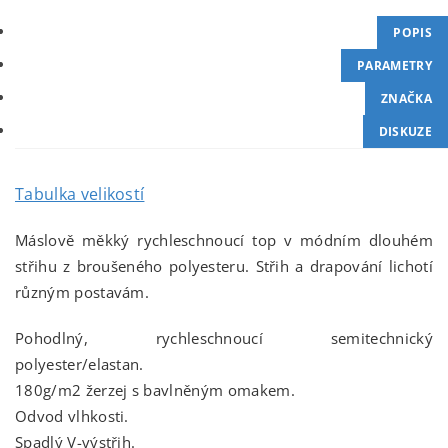
POPIS
PARAMETRY
ZNAČKA
DISKUZE
Tabulka velikostí
Máslově měkký rychleschnoucí top v módním dlouhém
střihu z broušeného polyesteru. Střih a drapování lichotí
různým postavám.
Pohodlný, rychleschnoucí semitechnický
polyester/elastan.
180g/m2 žerzej s bavlněným omakem.
Odvod vlhkosti.
Spadlý V-výstřih.