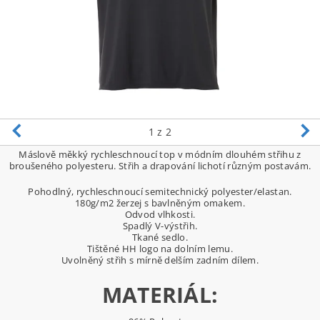
1
z 2
Máslově měkký rychleschnoucí top v módním dlouhém střihu z
broušeného polyesteru. Střih a drapování lichotí různým postavám.
Pohodlný, rychleschnoucí semitechnický polyester/elastan.
180g/m2 žerzej s bavlněným omakem.
Odvod vlhkosti.
Spadlý V-výstřih.
Tkané sedlo.
Tištěné HH logo na dolním lemu.
Uvolněný střih s mírně delším zadním dílem.
MATERIÁL: