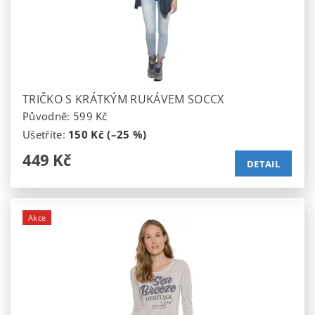
TRIČKO S KRÁTKÝM RUKÁVEM SOCCX
Původně:
599 Kč
Ušetříte
:
150 Kč (–25 %)
449 Kč
DETAIL
Akce