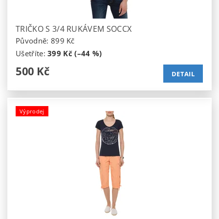
TRIČKO S 3/4 RUKÁVEM SOCCX
Původně:
899 Kč
Ušetříte
:
399 Kč (–44 %)
500 Kč
DETAIL
Výprodej