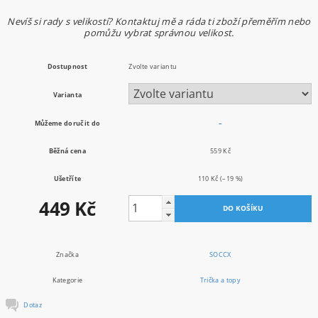
Nevíš si rady s velikostí? Kontaktuj mě a ráda ti zboží přeměřím nebo
pomůžu vybrat správnou velikost.
Dostupnost
Zvolte variantu
Varianta
Můžeme doručit do
–
Běžná cena
559 Kč
Ušetříte
110 Kč
(–19 %)
449 Kč
Značka
SOCCX
Kategorie
Trička a topy
Dotaz