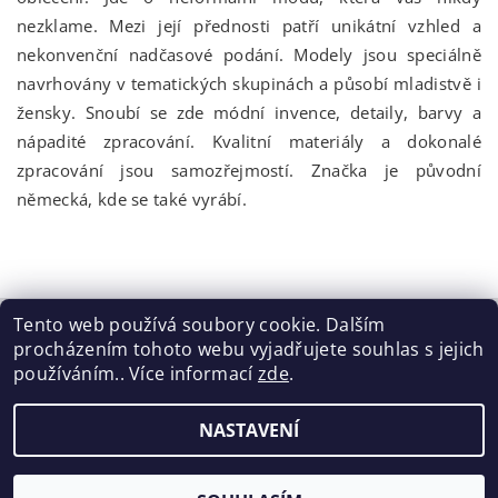
nezklame. Mezi její přednosti patří unikátní vzhled a
nekonvenční nadčasové podání. Modely jsou speciálně
navrhovány v tematických skupinách a působí mladistvě i
žensky. Snoubí se zde módní invence, detaily, barvy a
nápadité zpracování. Kvalitní materiály a dokonalé
zpracování jsou samozřejmostí. Značka je původní
německá, kde se také vyrábí.
Tento web používá soubory cookie. Dalším
procházením tohoto webu vyjadřujete souhlas s jejich
Tabulka velikostí
|
Doprava a Platba
|
Blog
|
Podmínky ochrany osobních údajů
|
Obchodní podmínky
|
používáním.. Více informací
zde
.
Výměna / vrácení zboží
NASTAVENÍ
2026 ©
ELISEN
, všechna práva vyhrazena
Vytvořil Shoptet