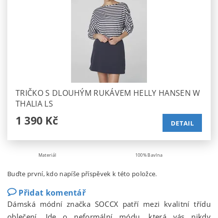
TRIČKO S DLOUHÝM RUKÁVEM HELLY HANSEN W
THALIA LS
1 390 Kč
DETAIL
Materiál
100% Bavlna
Buďte první, kdo napíše příspěvek k této položce.
Přidat komentář
Dámská módní značka SOCCX patří mezi kvalitní třídu
oblečení. Jde o neformální módu, která vás nikdy