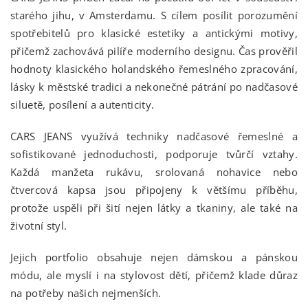
starého jihu, v Amsterdamu. S cílem posílit porozumění
spotřebitelů pro klasické estetiky a antickými motivy,
přičemž zachovává pilíře moderního designu. Čas prověřil
hodnoty klasického holandského řemeslného zpracování,
lásky k městské tradici a nekonečné pátrání po nadčasové
siluetě, posílení a autenticity.
CARS JEANS využívá techniky nadčasové řemeslné a
sofistikované jednoduchosti, podporuje tvůrčí vztahy.
Každá manžeta rukávu, srolovaná nohavice nebo
čtvercová kapsa jsou připojeny k většímu příběhu,
protože uspěli při šití nejen látky a tkaniny, ale také na
životní styl.
Jejich portfolio obsahuje nejen dámskou a pánskou
módu, ale myslí i na stylovost dětí, přičemž klade důraz
na potřeby našich nejmenších.