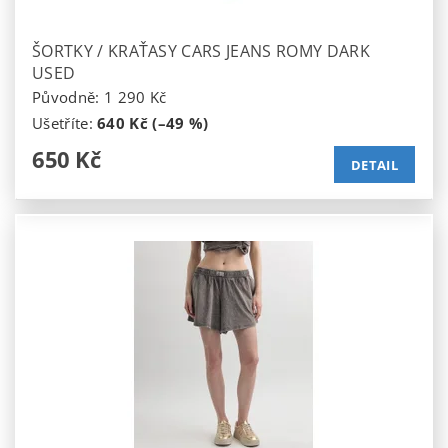
ŠORTKY / KRAŤASY CARS JEANS ROMY DARK
USED
Původně:
1 290 Kč
Ušetříte
:
640 Kč (–49 %)
650 Kč
DETAIL