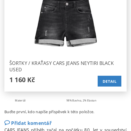
ŠORTKY / KRAŤASY CARS JEANS NEYTIRI BLACK
USED
1 160 Kč
DETAIL
Materiál
98% Bavlna, 2% Elastan
Buďte první, kdo napíše příspěvek k této položce.
Přidat komentář
CARS JEANS příběh začal na počátku 80. let v sousedství