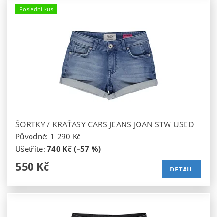
Poslední kus
ŠORTKY / KRAŤASY CARS JEANS JOAN STW USED
Původně:
1 290 Kč
Ušetříte
:
740 Kč (–57 %)
550 Kč
DETAIL