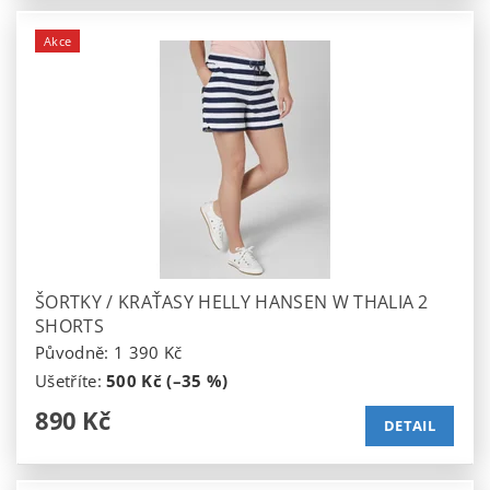
Akce
ŠORTKY / KRAŤASY HELLY HANSEN W THALIA 2
SHORTS
Původně:
1 390 Kč
Ušetříte
:
500 Kč (–35 %)
890 Kč
DETAIL