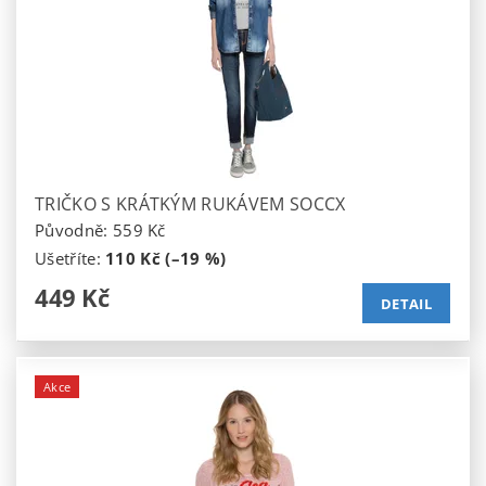
TRIČKO S KRÁTKÝM RUKÁVEM SOCCX
Původně:
559 Kč
Ušetříte
:
110 Kč (–19 %)
449 Kč
DETAIL
Akce