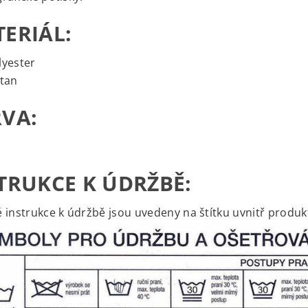
ERIÁL:
lyester
stan
VA:
TRUKCE K ÚDRŽBĚ:
 instrukce k údržbě jsou uvedeny na štítku uvnitř produk