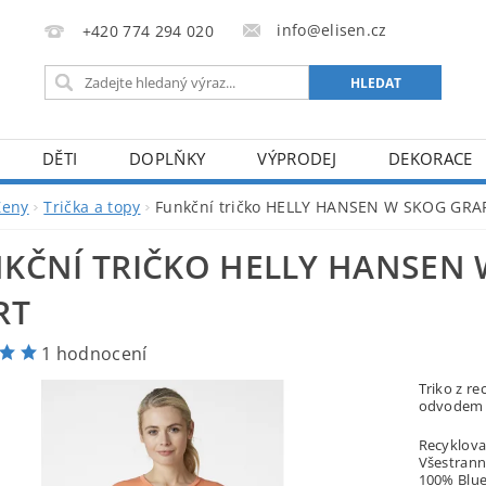
info@elisen.cz
+420 774 294 020
DĚTI
DOPLŇKY
VÝPRODEJ
DEKORACE
Ženy
Trička a topy
Funkční tričko HELLY HANSEN W SKOG GRA
KČNÍ TRIČKO HELLY HANSEN 
RT
1 hodnocení
Triko z r
odvodem v
Recyklova
Všestrann
100% Blue