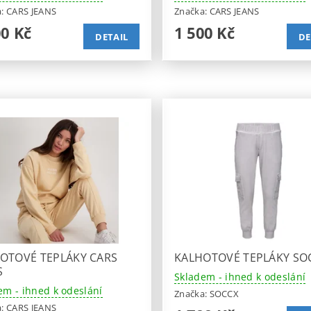
a:
CARS JEANS
Značka:
CARS JEANS
00 Kč
1 500 Kč
DETAIL
DE
OTOVÉ TEPLÁKY CARS
KALHOTOVÉ TEPLÁKY SO
S
Skladem - ihned k odeslání
em - ihned k odeslání
Značka:
SOCCX
a:
CARS JEANS