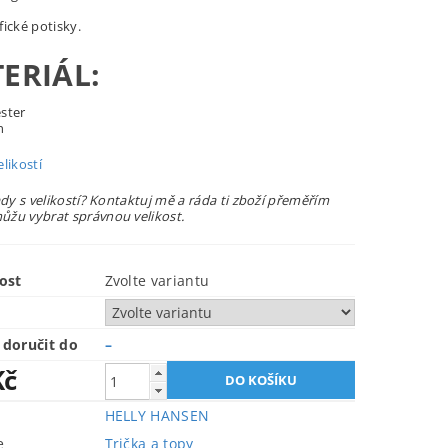
ické potisky.
ERIÁL:
ster
n
likostí
ady s velikostí? Kontaktuj mě a ráda ti zboží přeměřím
žu vybrat správnou velikost.
ost
Zvolte variantu
doručit do
–
Kč
HELLY HANSEN
e
Trička a topy