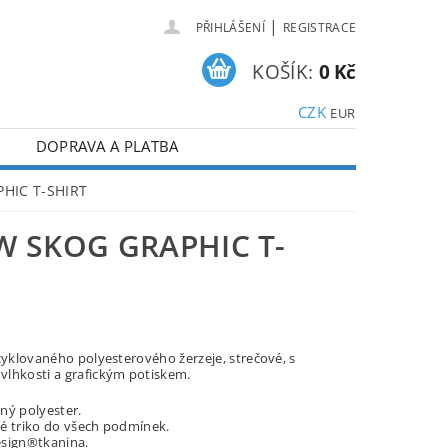
|
PŘIHLÁŠENÍ
REGISTRACE
KOŠÍK:
0 Kč
CZK
EUR
DOPRAVA A PLATBA
PHIC T-SHIRT
W SKOG GRAPHIC T-
ecyklovaného polyesterového žerzeje, strečové, s
lhkosti a grafickým potiskem.
ný polyester.
é triko do všech podmínek.
sign®tkanina.