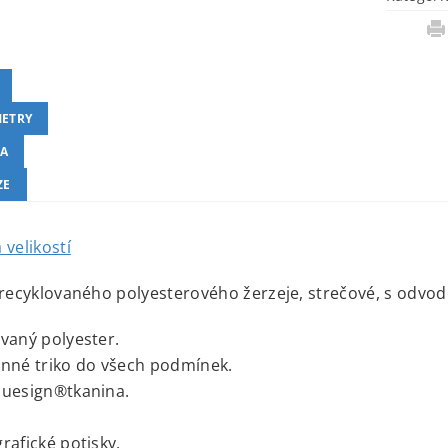
ETRY
A
ZE
 velikostí
 recyklovaného polyesterového žerzeje, strečové, s odvod
vaný polyester.
nné triko do všech podmínek.
luesign®tkanina.
rafické potisky.