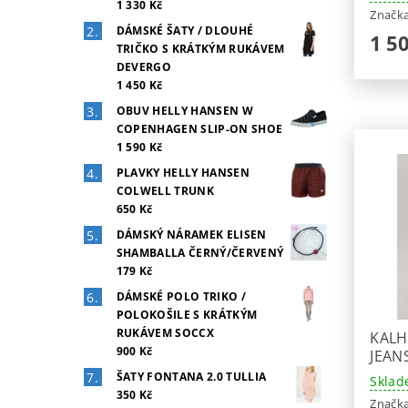
1 330 Kč
Značk
DÁMSKÉ ŠATY / DLOUHÉ
1 5
TRIČKO S KRÁTKÝM RUKÁVEM
DEVERGO
1 450 Kč
OBUV HELLY HANSEN W
COPENHAGEN SLIP-ON SHOE
1 590 Kč
PLAVKY HELLY HANSEN
COLWELL TRUNK
650 Kč
DÁMSKÝ NÁRAMEK ELISEN
SHAMBALLA ČERNÝ/ČERVENÝ
179 Kč
DÁMSKÉ POLO TRIKO /
POLOKOŠILE S KRÁTKÝM
RUKÁVEM SOCCX
KALH
900 Kč
JEAN
ŠATY FONTANA 2.0 TULLIA
Sklad
350 Kč
Značk