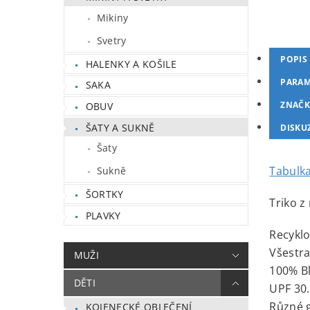
Mikiny
Svetry
POPIS
HALENKY A KOŠILE
PARAM
SAKA
ZNAČK
OBUV
ŠATY A SUKNĚ
DISKU
Šaty
Tabulka
Sukně
ŠORTKY
Triko z
PLAVKY
Recyklo
Všestra
MUŽI
100% B
DĚTI
UPF 30.
Různé g
KOJENECKÉ OBLEČENÍ