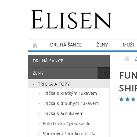
DRUHÁ ŠANCE
ŽENY
MUŽI
KONTAKTY
O NÁS
BLOG
DRUHÁ ŠANCE
FUN
ŽENY
TRIČKA A TOPY
SHI
Trička s krátkým rukávem
Trička s dlouhým rukávem
Trička s ¾ rukávem
Polo trička / polokošile
Sportovní / funkční trička