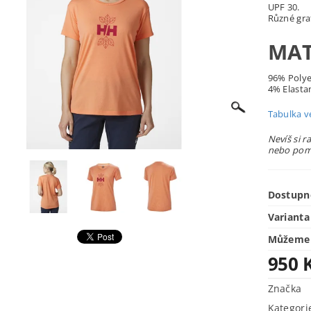
UPF 30.
Různé graf
MAT
96% Polye
4% Elasta
Tabulka ve
Nevíš si r
nebo pomů
Dostupn
Varianta
Můžeme 
950 
Značka
Kategori