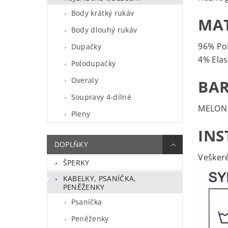
Body krátký rukáv
MAT
Body dlouhý rukáv
96% Po
Dupačky
4% Ela
Polodupačky
Overaly
BAR
Soupravy 4-dílné
MELON
Pleny
INS
DOPLŇKY
Veškeré
ŠPERKY
KABELKY, PSANÍČKA,
PENĚŽENKY
Psaníčka
Peněženky