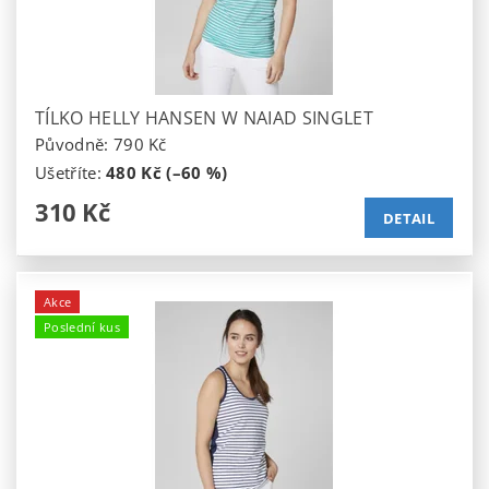
TÍLKO HELLY HANSEN W NAIAD SINGLET
Původně:
790 Kč
Ušetříte
:
480 Kč (–60 %)
310 Kč
DETAIL
Akce
Poslední kus