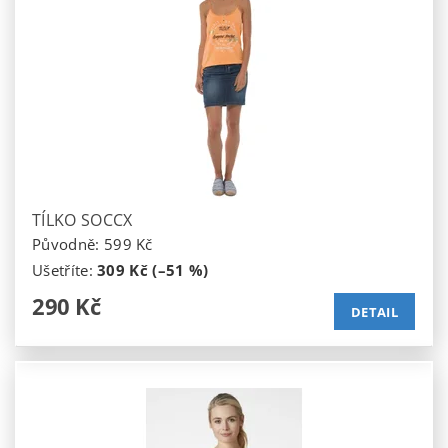
TÍLKO SOCCX
Původně:
599 Kč
Ušetříte
:
309 Kč (–51 %)
290 Kč
DETAIL