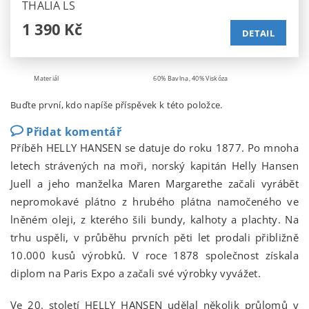
THALIA LS
1 390 Kč
DETAIL
Materiál
60% Bavlna, 40% Viskóza
Buďte první, kdo napíše příspěvek k této položce.
Přidat komentář
Příběh HELLY HANSEN se datuje do roku 1877. Po mnoha
letech strávených na moři, norský kapitán Helly Hansen
Juell a jeho manželka Maren Margarethe začali vyrábět
nepromokavé plátno z hrubého plátna namočeného ve
lněném oleji, z kterého šili bundy, kalhoty a plachty. Na
trhu uspěli, v průběhu prvních pěti let prodali přibližně
10.000 kusů výrobků. V roce 1878 společnost získala
diplom na Paris Expo a začali své výrobky vyvážet.
Ve 20. století HELLY HANSEN udělal několik průlomů v