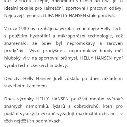
kůži v suchu a teple, odebráním vlhkosti od těla, je to
ideální textilie pro rekreační, sportovní i pracovní oděvy.
Nejnovější generaci LIFA HELLY HANSEN stále používá.
V roce 1980 byla zahájena výroba technologie Helly Tech
s použitím hydrofilní a mikroporézní technologie, což
znamenalo, že oděv byl nepromokavý a zároveň
prodyšný. Vývoj prodyšné a nepromokavé bundy měl
hluboký vliv na sportovní průmysl. HELLY HANSEN nyní
vyrábí technické svrchní oděvy.
Dědictví Helly Hansen Juell zůstalo po dnes základním
stavebním kamenem.
Dnes výrobky HELLY HANSEN používá mnoho světově
známých námořníků, lyžařů a dobrodruhů, kteří pro
podání vysokých výkonů vyžadují maximální ochranu i v
těch nejtěžších podmínkách.