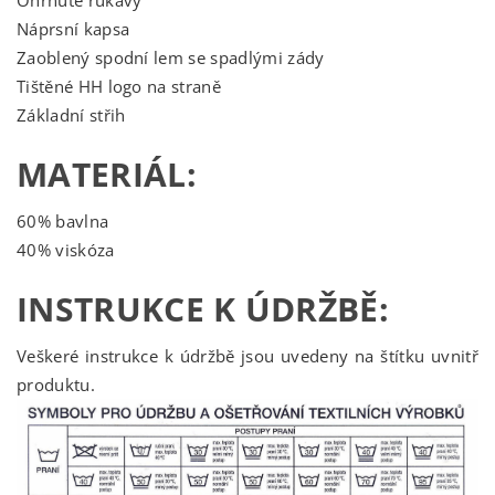
Ohrnuté rukávy
Náprsní kapsa
Zaoblený spodní lem se spadlými zády
Tištěné HH logo na straně
Základní střih
MATERIÁL:
60% bavlna
40% viskóza
INSTRUKCE K ÚDRŽBĚ:
Veškeré instrukce k údržbě jsou uvedeny na štítku uvnitř
produktu.