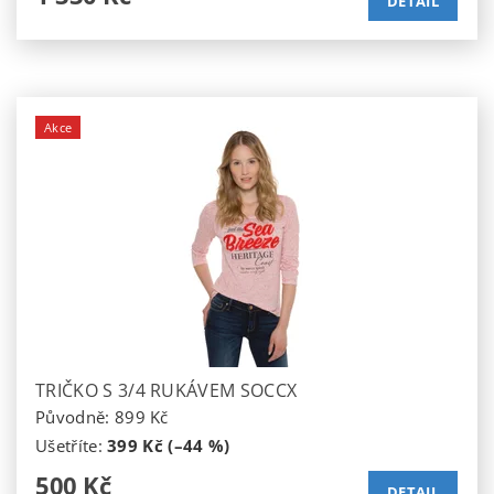
DETAIL
Akce
TRIČKO S 3/4 RUKÁVEM SOCCX
Původně:
899 Kč
Ušetříte
:
399 Kč (–44 %)
500 Kč
DETAIL