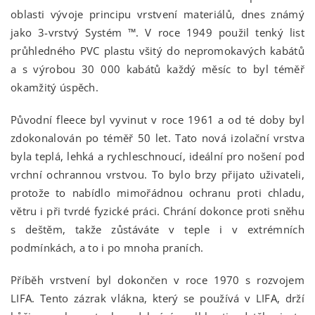
oblasti vývoje principu vrstvení materiálů, dnes známý
jako 3-vrstvý Systém ™. V roce 1949 použil tenký list
průhledného PVC plastu všitý do nepromokavých kabátů
a s výrobou 30 000 kabátů každý měsíc to byl téměř
okamžitý úspěch.
Původní fleece byl vyvinut v roce 1961 a od té doby byl
zdokonalován po téměř 50 let. Tato nová izolační vrstva
byla teplá, lehká a rychleschnoucí, ideální pro nošení pod
vrchní ochrannou vrstvou. To bylo brzy přijato uživateli,
protože to nabídlo mimořádnou ochranu proti chladu,
větru i při tvrdé fyzické práci. Chrání dokonce proti sněhu
s deštěm, takže zůstáváte v teple i v extrémních
podmínkách, a to i po mnoha praních.
Příběh vrstvení byl dokončen v roce 1970 s rozvojem
LIFA. Tento zázrak vlákna, který se používá v LIFA, drží