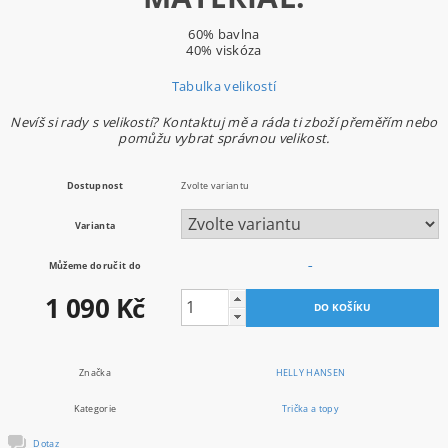
60% bavlna
40% viskóza
Tabulka velikostí
Nevíš si rady s velikostí? Kontaktuj mě a ráda ti zboží přeměřím nebo
pomůžu vybrat správnou velikost.
Dostupnost
Zvolte variantu
Varianta
Můžeme doručit do
–
1 090 Kč
Značka
HELLY HANSEN
Kategorie
Trička a topy
Dotaz