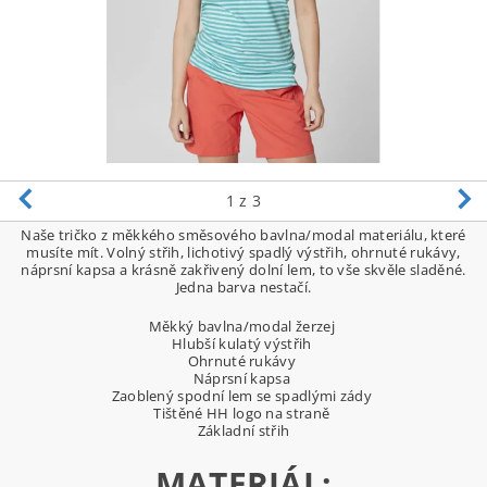
1
z 3
Naše tričko z měkkého směsového bavlna/modal materiálu, které
musíte mít. Volný střih, lichotivý spadlý výstřih, ohrnuté rukávy,
náprsní kapsa a krásně zakřivený dolní lem, to vše skvěle sladěné.
Jedna barva nestačí.
Měkký bavlna/modal žerzej
Hlubší kulatý výstřih
Ohrnuté rukávy
Náprsní kapsa
Zaoblený spodní lem se spadlými zády
Tištěné HH logo na straně
Základní střih
MATERIÁL: