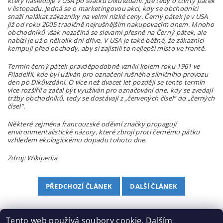
který následuje v USA po svátku Díkůvzdání. Jde tedy o čtvrtý pátek
v listopadu. Jedná se o marketingovou akci, kdy se obchodníci
snaží nalákat zákazníky na velmi nízké ceny. Černý pátek je v USA
již od roku 2005 tradičně nejrušnějším nakupovacím dnem. Mnoho
obchodníků však nezačíná se slevami přesně na Černý pátek, ale
nabízí je už o několik dní dříve. V USA je také běžné, že zákazníci
kempují před obchody, aby si zajistili to nejlepší místo ve frontě.
Termín černý pátek pravděpodobně vznikl kolem roku 1961 ve
Filadelfii, kde byl užíván pro označení rušného silničního provozu
den po Díkůvzdání. O více než dvacet let později se tento termín
více rozšířil a začal být využíván pro označování dne, kdy se zvedají
tržby obchodníků, tedy se dostávají z „červených čísel“ do „černých
čísel“.
Některé zejména francouzské oděvní značky propagují
environmentalistické názory, které zbrojí proti černému pátku
vzhledem ekologickému dopadu tohoto dne.
Zdroj: Wikipedia
PŘEDCHOZÍ ČLÁNEK
DALŠÍ ČLÁNEK
Tento web používá soubory cookie. Dalším