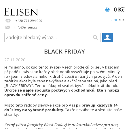
0 Kč
CZK
EUR
+420 774 294 020
info@elisen.cz
BLACK FRIDAY
27.11.2020
Je mi jedno, odkud tento svátek všech prodejců přišel, v každém
případě u nás si ho každý obchodník vysvětluje po svém. Minulý
rok jsem sledovala několik druhů zboží u různých prodejců. V den
začátku akce byla cena navýšena a akční cena stejná, jako před
„BLACK FRIDAY“. Tento nákupní svátek bývá i několikrát do roka.
Určitě se najde spousta poctivých obchodníků, kteří nabízí
opravdu snížené ceny.
Místo této rádoby slevové akce pro Vás
připravuji každých 14
dní slevy na vybrané produkty
. Takže neváhejte a sledujte naše
stránky.
Černý pátek (anglicky Black Friday) je neformální název pro den,