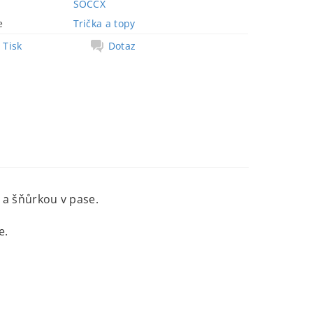
SOCCX
e
Trička a topy
Tisk
Dotaz
a šňůrkou v pase.
e.