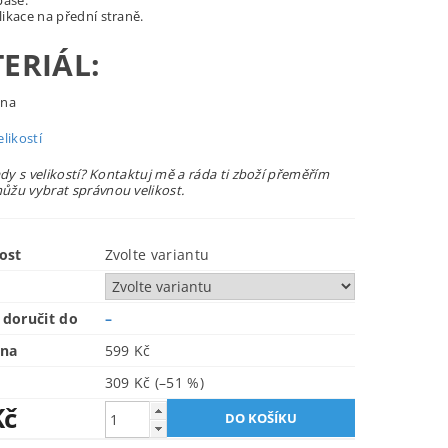
pase.
ikace na přední straně.
ERIÁL:
lna
likostí
ady s velikostí? Kontaktuj mě a ráda ti zboží přeměřím
žu vybrat správnou velikost.
ost
Zvolte variantu
doručit do
–
ena
599 Kč
309 Kč
(–51 %)
Kč