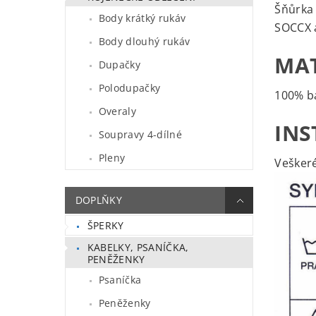
Šňůrka 
Body krátký rukáv
SOCCX a
Body dlouhý rukáv
MAT
Dupačky
Polodupačky
100% b
Overaly
INS
Soupravy 4-dílné
Pleny
Veškeré
DOPLŇKY
ŠPERKY
KABELKY, PSANÍČKA,
PENĚŽENKY
Psaníčka
Peněženky