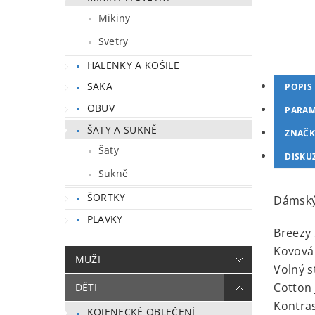
Mikiny
Svetry
HALENKY A KOŠILE
SAKA
POPIS
OBUV
PARAM
ŠATY A SUKNĚ
ZNAČK
Šaty
DISKU
Sukně
ŠORTKY
Dámský
PLAVKY
Breezy 
Kovová 
MUŽI
Volný s
Cotton 
DĚTI
Kontras
KOJENECKÉ OBLEČENÍ