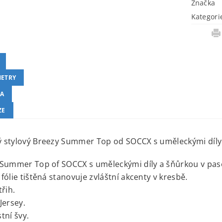
Značka
Kategori
ETRY
A
ZE
 stylový Breezy Summer Top od SOCCX s uměleckými díly 
Summer Top of SOCCX s uměleckými díly a šňůrkou v pas
fólie tištěná stanovuje zvláštní akcenty v kresbě.
třih.
Jersey.
tní švy.