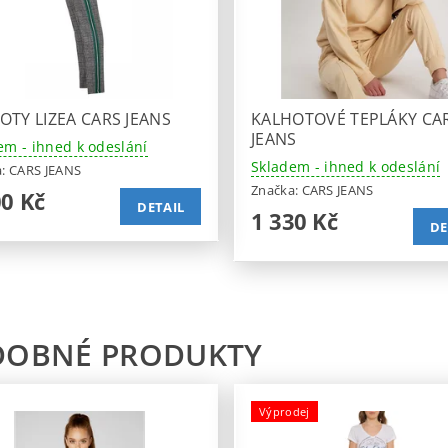
OTY LIZEA CARS JEANS
KALHOTOVÉ TEPLÁKY CA
JEANS
em - ihned k odeslání
Skladem - ihned k odeslání
a:
CARS JEANS
Značka:
CARS JEANS
00 Kč
DETAIL
1 330 Kč
DE
DOBNÉ PRODUKTY
Výprodej