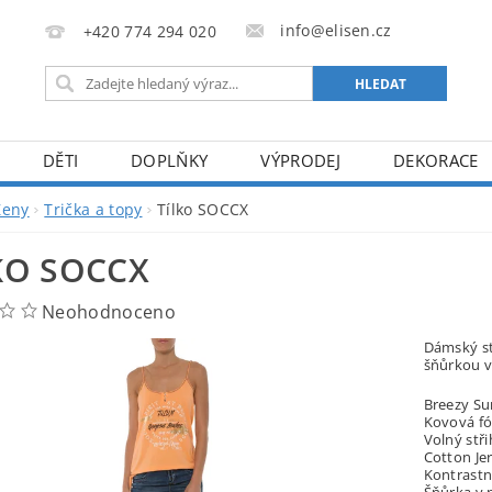
info@elisen.cz
+420 774 294 020
DĚTI
DOPLŇKY
VÝPRODEJ
DEKORACE
Ženy
Trička a topy
Tílko SOCCX
KO SOCCX
Neohodnoceno
Dámský st
šňůrkou v
Breezy Su
Kovová fól
Volný stři
Cotton Je
Kontrastn