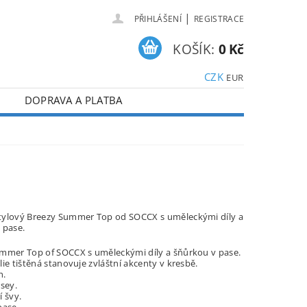
|
PŘIHLÁŠENÍ
REGISTRACE
KOŠÍK:
0 Kč
CZK
EUR
DOPRAVA A PLATBA
ylový Breezy Summer Top od SOCCX s uměleckými díly a
 pase.
mmer Top of SOCCX s uměleckými díly a šňůrkou v pase.
ie tištěná stanovuje zvláštní akcenty v kresbě.
h.
rsey.
í švy.