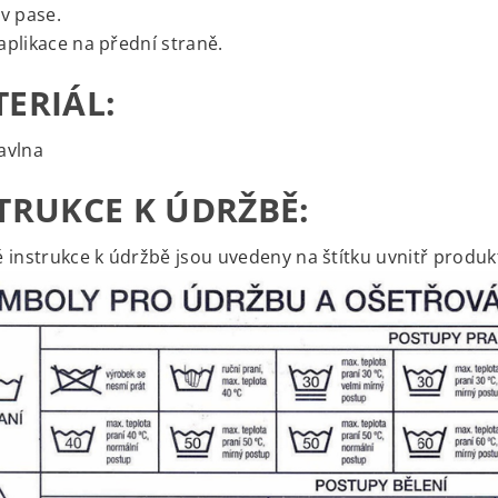
v pase.
plikace na přední straně.
ERIÁL:
avlna
TRUKCE K ÚDRŽBĚ:
 instrukce k údržbě jsou uvedeny na štítku uvnitř produk