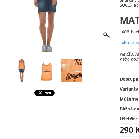
Šňůrka v 
SOCCX apl
MAT
100% bav
Tabulka ve
Nevíš si r
nebo pomů
Dostupn
Varianta
Můžeme 
Běžná c
Ušetříte
290 