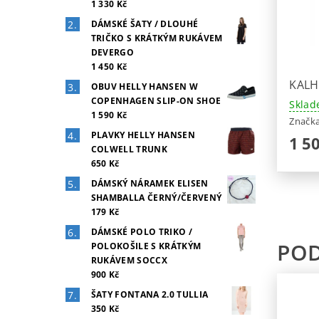
1 330 Kč
DÁMSKÉ ŠATY / DLOUHÉ
TRIČKO S KRÁTKÝM RUKÁVEM
DEVERGO
1 450 Kč
KALH
OBUV HELLY HANSEN W
COPENHAGEN SLIP-ON SHOE
Sklad
1 590 Kč
Značk
PLAVKY HELLY HANSEN
1 5
COLWELL TRUNK
650 Kč
DÁMSKÝ NÁRAMEK ELISEN
SHAMBALLA ČERNÝ/ČERVENÝ
179 Kč
DÁMSKÉ POLO TRIKO /
PO
POLOKOŠILE S KRÁTKÝM
RUKÁVEM SOCCX
900 Kč
ŠATY FONTANA 2.0 TULLIA
350 Kč