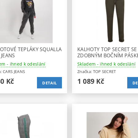
OTOVÉ TEPLÁKY SQUALLA
KALHOTY TOP SECRET SE
 JEANS
ZDOBNÝM BOČNÍM PÁSK
em - ihned k odeslání
Skladem - ihned k odeslání
a:
CARS JEANS
Značka:
TOP SECRET
30 Kč
1 089 Kč
DETAIL
DE