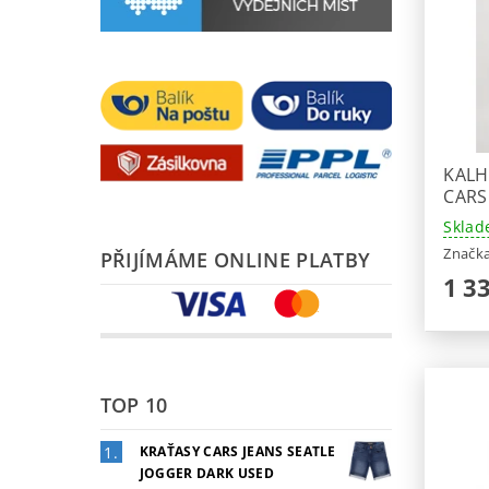
KALH
CARS
Sklad
Značk
PŘIJÍMÁME ONLINE PLATBY
1 3
TOP 10
KRAŤASY CARS JEANS SEATLE
JOGGER DARK USED