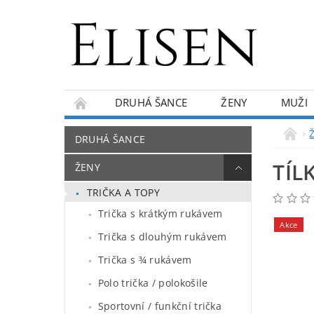
DRUHÁ ŠANCE
ŽENY
MUŽI
KONTAKTY
O NÁS
BLOG
DRUHÁ ŠANCE
TÍL
ŽENY
TRIČKA A TOPY
Trička s krátkým rukávem
Akce
Trička s dlouhým rukávem
Trička s ¾ rukávem
Polo trička / polokošile
Sportovní / funkční trička