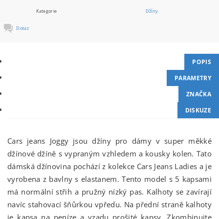
Kategorie
Džíny
Dotaz
POPIS
PARAMETRY
ZNAČKA
DISKUZE
Cars jeans Joggy jsou džíny pro dámy v super měkké
džínové džíně s vypraným vzhledem a kousky kolen. Tato
dámská džínovina pochází z kolekce Cars Jeans Ladies a je
vyrobena z bavlny s elastanem. Tento model s 5 kapsami
má normální střih a pružný nízký pas. Kalhoty se zavírají
navíc stahovací šňůrkou vpředu. Na přední straně kalhoty
je kapsa na peníze a vzadu prošité kapsy. Zkombinujte