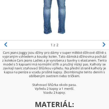
1
z 2
Cars jeans Joggy jsou džíny pro dámy v super měkké džínové džíně s
vypraným vzhledem a kousky kolen. Tato dámská džínovina pochází
z kolekce Cars Jeans Ladies a je vyrobena z bavlny s elastanem. Tento
model s 5 kapsami má normální střih a pružný nízký pas. Kalhoty se
zavírají navíc stahovací šňůrkou vpředu. Na přední straně kalhoty je
kapsa na peníze a vzadu prošité kapsy. Zkombinujte tento denim s
oblíbeným svetrem nebo tričkem.
Stahovací šňůrka okolo pasu.
Vpředu 2 kapsy a 1 menší.
Vzadu 2 kapsy.
MATERIÁL: