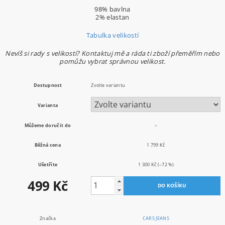
98% bavlna
2% elastan
Tabulka velikostí
Nevíš si rady s velikostí? Kontaktuj mě a ráda ti zboží přeměřím nebo
pomůžu vybrat správnou velikost.
Dostupnost
Zvolte variantu
Varianta
Můžeme doručit do
–
Běžná cena
1 799 Kč
Ušetříte
1 300 Kč
(–72 %)
499 Kč
Značka
CARS JEANS