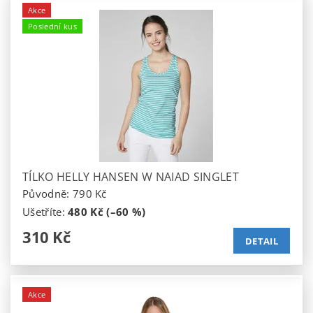
Akce
Poslední kus
TÍLKO HELLY HANSEN W NAIAD SINGLET
Původně:
790 Kč
Ušetříte
:
480 Kč (–60 %)
310 Kč
DETAIL
Akce