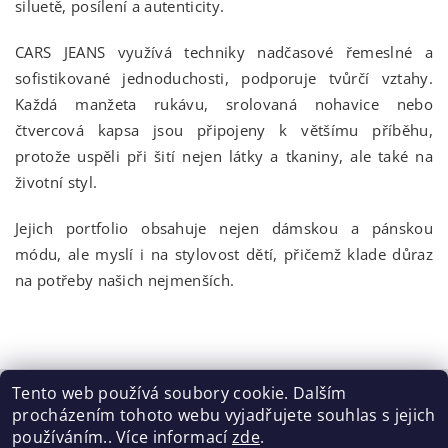
siluetě, posílení a autenticity.
CARS JEANS využívá techniky nadčasové řemeslné a
sofistikované jednoduchosti, podporuje tvůrčí vztahy.
Každá manžeta rukávu, srolovaná nohavice nebo
čtvercová kapsa jsou připojeny k většímu příběhu,
protože uspěli při šití nejen látky a tkaniny, ale také na
životní styl.
Jejich portfolio obsahuje nejen dámskou a pánskou
módu, ale myslí i na stylovost dětí, přičemž klade důraz
na potřeby našich nejmenších.
Tento web používá soubory cookie. Dalším
procházením tohoto webu vyjadřujete souhlas s jejich
Tabulka velikostí
|
Doprava a Platba
|
Blog
|
Podmínky ochrany osobních údajů
|
Obchodní podmínky
|
používáním.. Více informací
zde
.
Výměna / vrácení zboží