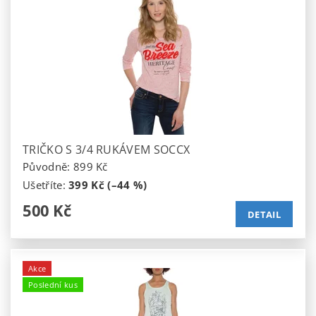
TRIČKO S 3/4 RUKÁVEM SOCCX
Původně:
899 Kč
Ušetříte
:
399 Kč (–44 %)
500 Kč
DETAIL
Akce
Poslední kus