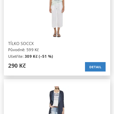
TÍLKO SOCCX
Původně:
599 Kč
Ušetříte
:
309 Kč (–51 %)
290 Kč
DETAIL