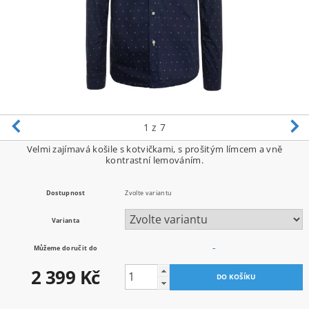
1
z 7
Velmi zajímavá košile s kotvičkami, s prošitým límcem a vně
kontrastní lemováním.
Dostupnost
Zvolte variantu
Varianta
Můžeme doručit do
–
2 399 Kč