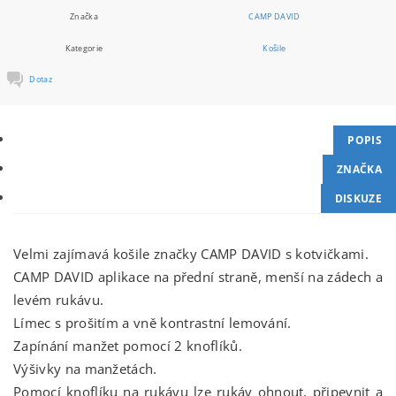
Značka
CAMP DAVID
Kategorie
Košile
Dotaz
POPIS
ZNAČKA
DISKUZE
Velmi zajímavá košile značky CAMP DAVID s kotvičkami.
CAMP DAVID aplikace na přední straně, menší na zádech a
levém rukávu.
Límec s prošitím a vně kontrastní lemování.
Zapínání manžet pomocí 2 knoflíků.
Výšivky na manžetách.
Pomocí knoflíku na rukávu lze rukáv ohnout, připevnit a