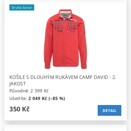
Druhá šance
KOŠILE S DLOUHÝM RUKÁVEM CAMP DAVID - 2.
JAKOST
Původně:
2 399 Kč
Ušetříte
:
2 049 Kč (–85 %)
350 Kč
DETAIL