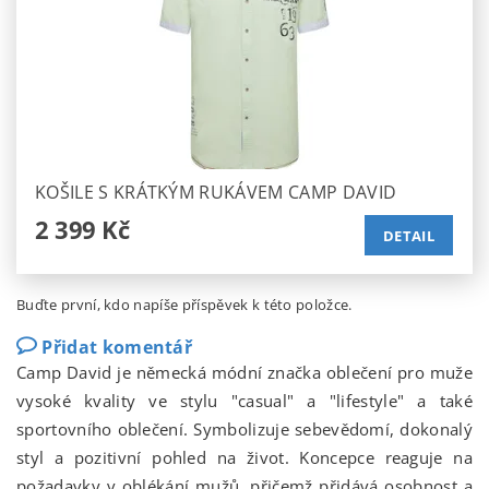
KOŠILE S KRÁTKÝM RUKÁVEM CAMP DAVID
2 399 Kč
DETAIL
Buďte první, kdo napíše příspěvek k této položce.
Přidat komentář
Camp David je německá módní značka oblečení pro muže
vysoké kvality ve stylu "casual" a "lifestyle" a také
sportovního oblečení. Symbolizuje sebevědomí, dokonalý
styl a pozitivní pohled na život. Koncepce reaguje na
požadavky v oblékání mužů, přičemž přidává osobnost a