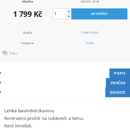
Ušetříte
600 Kč
(–25 %)
1 799 Kč
Značka
CAMP DAVID
Kategorie
Košile
Dotaz
POPIS
ZNAČKA
DISKUZE
Lehká bavlněná tkanina.
Kontrastní prošití na rukávech a lemu.
Kent límeček.