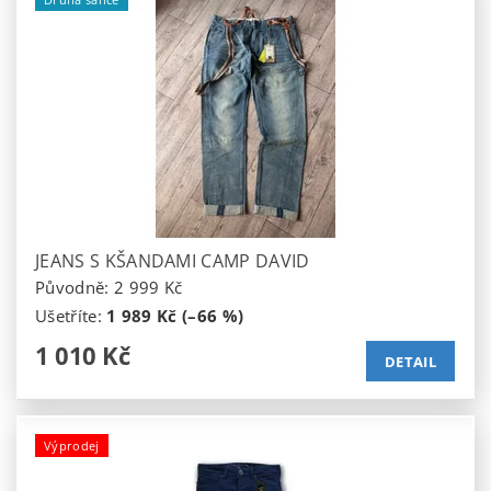
JEANS S KŠANDAMI CAMP DAVID
Původně:
2 999 Kč
Ušetříte
:
1 989 Kč (–66 %)
1 010 Kč
DETAIL
Výprodej