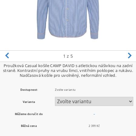
1
z 5
Proužková Casual košile CAMP DAVID s atletickou nášivkou na zadní
straně. Kontrastní pruhy na vrubu límci, vnitřním poklopec a rukávu.
Nadčasová košile pro uvolněný, neformální vzhled.
Dostupnost
Zvolte variantu
Varianta
Můžeme doručit do
–
Běžná cena
2 399 Kč