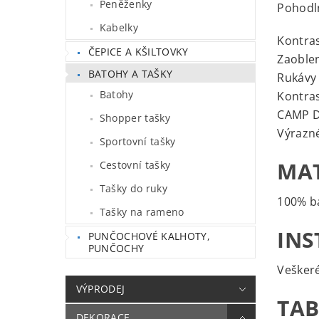
Peněženky
Pohodln
Kabelky
Kontras
ČEPICE A KŠILTOVKY
Zaoble
BATOHY A TAŠKY
Rukávy 
Batohy
Kontras
CAMP DA
Shopper tašky
Výrazn
Sportovní tašky
MAT
Cestovní tašky
Tašky do ruky
100% b
Tašky na rameno
INS
PUNČOCHOVÉ KALHOTY,
PUNČOCHY
Veškeré
VÝPRODEJ
TAB
DEKORACE