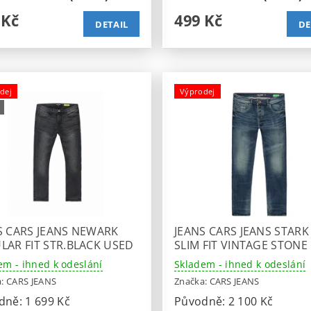
 Kč
499 Kč
DETAIL
DE
dej
Výprodej
S CARS JEANS NEWARK
JEANS CARS JEANS STARK
LAR FIT STR.BLACK USED
SLIM FIT VINTAGE STONE
em - ihned k odeslání
Skladem - ihned k odeslání
a:
CARS JEANS
Značka:
CARS JEANS
dně:
1 699 Kč
Původně:
2 100 Kč