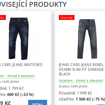
VISEJÍCÍ PRODUKTY
dej
Výprodej
S CARS JEANS WATFORD
JEANS CARS JEANS REBEL
DENIM SLIM FIT DAMAGE
BLACK
em - ihned k odeslání
Skladem - ihned k odeslání
a:
CARS JEANS
Značka:
CARS JEANS
dně:
1 799 Kč
Původně:
1 999 Kč
íte
:
600 Kč (–33 %)
Ušetříte
:
1 500 Kč (–75 %
99 Kč
DETAIL