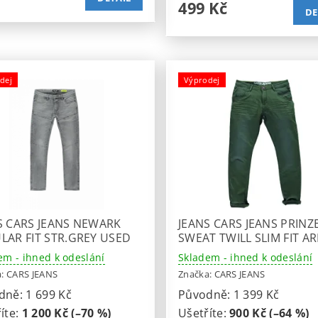
499 Kč
DE
dej
Výprodej
S CARS JEANS NEWARK
JEANS CARS JEANS PRINZ
LAR FIT STR.GREY USED
SWEAT TWILL SLIM FIT A
em - ihned k odeslání
Skladem - ihned k odeslání
a:
CARS JEANS
Značka:
CARS JEANS
dně:
1 699 Kč
Původně:
1 399 Kč
íte
:
1 200 Kč (–70 %)
Ušetříte
:
900 Kč (–64 %)