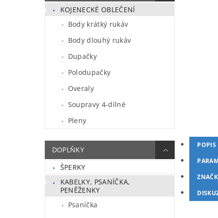
KOJENECKÉ OBLEČENÍ
Body krátký rukáv
Body dlouhý rukáv
Dupačky
Polodupačky
Overaly
Soupravy 4-dílné
Pleny
POPIS
DOPLŇKY
PARAM
ŠPERKY
ZNAČK
KABELKY, PSANÍČKA,
PENĚŽENKY
DISKU
Psaníčka