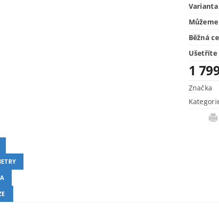
Varianta
Můžeme 
Běžná c
Ušetříte
1 79
Značka
Kategori
ETRY
A
ZE