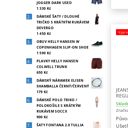
JOGGER DARK USED
1 330 Kč
DÁMSKÉ ŠATY / DLOUHÉ
TRIČKO S KRÁTKÝM RUKÁVEM
DEVERGO
Výpro
1 450 Kč
OBUV HELLY HANSEN W
COPENHAGEN SLIP-ON SHOE
1 590 Kč
PLAVKY HELLY HANSEN
COLWELL TRUNK
650 Kč
DÁMSKÝ NÁRAMEK ELISEN
SHAMBALLA ČERNÝ/ČERVENÝ
JEAN
179 Kč
REGU
DÁMSKÉ POLO TRIKO /
Sklad
POLOKOŠILE S KRÁTKÝM
Značk
RUKÁVEM SOCCX
900 Kč
Půvo
ŠATY FONTANA 2.0 TULLIA
Ušetř