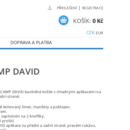
|
PŘIHLÁŠENÍ
REGISTRACE
KOŠÍK:
0 Kč
CZK
EUR
DOPRAVA A PLATBA
MP DAVID
CAMP DAVID bavlněná košile s chladnými aplikacemi na
adní straně.
ě lemovaný límec, manžety a poklopec.
lem.
 zapínáním na 2 knoflíky.
 prošití.
D aplikace na přední a zadní straně, pravém rukávu,