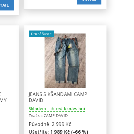
TAIL
Druhá šance
E
JEANS S KŠANDAMI CAMP
RMY
DAVID
Skladem - ihned k odeslání
Značka:
CAMP DAVID
Původně:
2 999 Kč
Ušetříte
:
1 989 Kč (–66 %)