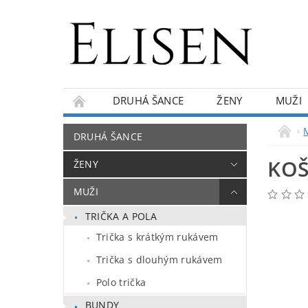
DRUHÁ ŠANCE
ŽENY
MUŽI
KONTAKTY
O NÁS
BLOG
DRUHÁ ŠANCE
KOŠ
ŽENY
MUŽI
TRIČKA A POLA
Trička s krátkým rukávem
Trička s dlouhým rukávem
Polo trička
BUNDY