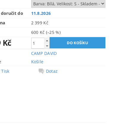
doručit do
11.8.2026
ena
2 399 Kč
600 Kč
(–25 %)
9 Kč
CAMP DAVID
e
Košile
Tisk
Dotaz