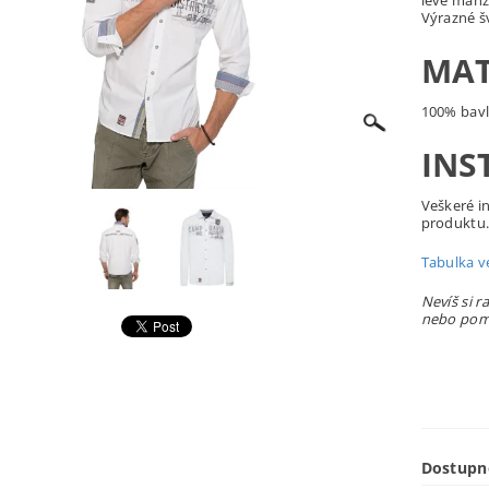
levé manž
Výrazné š
MAT
100% bav
INS
Veškeré i
produktu
Tabulka ve
Nevíš si r
nebo pomů
Dostupn