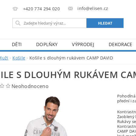
info@elisen.cz
+420 774 294 020
DĚTI
DOPLŇKY
VÝPRODEJ
DEKORACE
Muži
Košile
Košile s dlouhým rukávem CAMP DAVID
ILE S DLOUHÝM RUKÁVEM CA
Neohodnoceno
Pohodlná 
přední i z
Kontrastn
Zaoblený 
Rukávy se
Kontrastní
CAMP DAVI