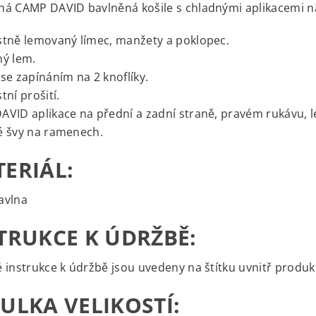
á CAMP DAVID bavlněná košile s chladnými aplikacemi na 
tně lemovaný límec, manžety a poklopec.
ný lem.
se zapínáním na 2 knoflíky.
tní prošití.
VID aplikace na přední a zadní straně, pravém rukávu, 
é švy na ramenech.
ERIÁL:
avlna
TRUKCE K ÚDRŽBĚ:
 instrukce k údržbě jsou uvedeny na štítku uvnitř produk
ULKA VELIKOSTÍ: