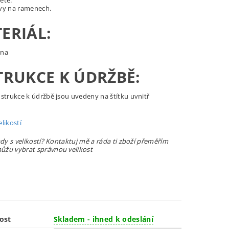
etě.
vy na ramenech.
ERIÁL:
lna
TRUKCE K ÚDRŽBĚ:
nstrukce k údržbě jsou uvedeny na štítku uvnitř
.
likostí
ady s velikostí? Kontaktuj mě a ráda ti zboží přeměřím
žu vybrat správnou velikost
ost
Skladem - ihned k odeslání