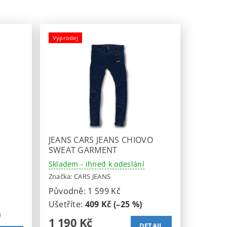
Výprodej
JEANS CARS JEANS CHIOVO
SWEAT GARMENT
Skladem - ihned k odeslání
Značka:
CARS JEANS
Původně:
1 599 Kč
Ušetříte
:
409 Kč (–25 %)
)
1 190 Kč
DETAIL