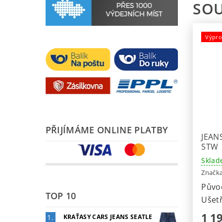
SOU
Výpro
PŘIJÍMÁME ONLINE PLATBY
JEAN
STW
Sklad
Značk
Půvo
TOP 10
Ušetř
1 1
KRAŤASY CARS JEANS SEATLE