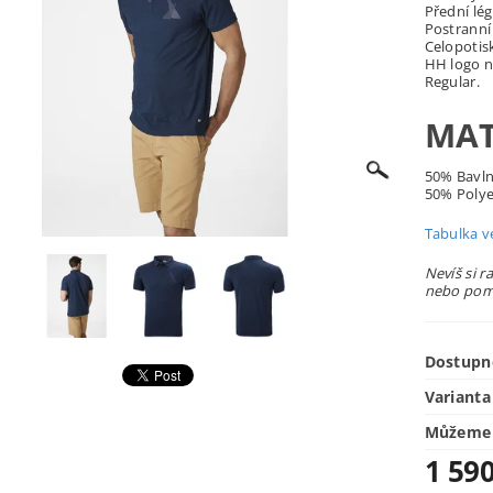
Přední lég
Postranní
Celopotis
HH logo n
Regular.
MAT
50% Bavl
50% Polye
Tabulka ve
Nevíš si r
nebo pomů
Dostupn
Varianta
Můžeme 
1 59