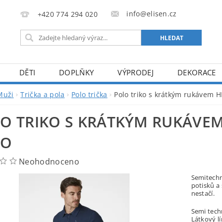
info@elisen.cz
+420 774 294 020
DĚTI
DOPLŇKY
VÝPRODEJ
DEKORACE
Muži
Trička a pola
Polo trička
Polo triko s krátkým rukávem
O TRIKO S KRÁTKÝM RUKÁVEM
LO
Neohodnoceno
Semitechn
potisků a 
nestačí.
Semi tech
Látkový l