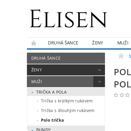
DRUHÁ ŠANCE
ŽENY
MUŽI
KONTAKTY
O NÁS
BLOG
DRUHÁ ŠANCE
POL
ŽENY
PO
MUŽI
TRIČKA A POLA
Trička s krátkým rukávem
Trička s dlouhým rukávem
Polo trička
BUNDY