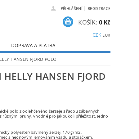
|
PŘIHLÁŠENÍ
REGISTRACE
KOŠÍK:
0 Kč
CZK
EUR
DOPRAVA A PLATBA
 HELLY HANSEN FJORD POLO
 HELLY HANSEN FJORD
ické polo z odlehčeného žerzeje s řadou zábavných
s různými pruhy, vhodné pro jakoukoli příležitost. Jedno
nický polyester/bavlněný žerzej, 170 g/m2.
ímec s neonovým lemováním vzadu a stojáčkem.