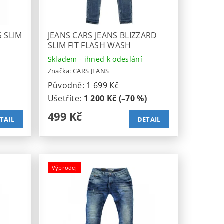
 SLIM
JEANS CARS JEANS BLIZZARD
SLIM FIT FLASH WASH
Skladem - ihned k odeslání
Značka:
CARS JEANS
Původně:
1 699 Kč
)
Ušetříte
:
1 200 Kč (–70 %)
499 Kč
TAIL
DETAIL
Výprodej