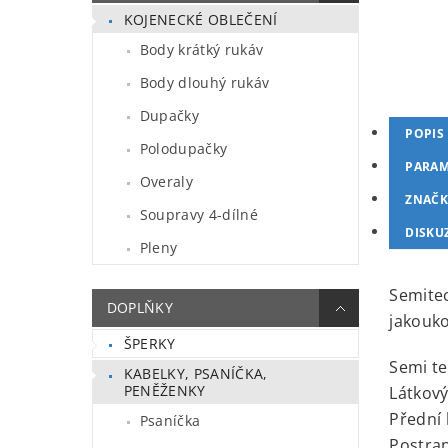
KOJENECKÉ OBLEČENÍ
Body krátký rukáv
Body dlouhý rukáv
Dupačky
POPIS
Polodupačky
PARAM
Overaly
ZNAČK
Soupravy 4-dílné
DISKU
Pleny
Semitec
DOPLŇKY
jakouko
ŠPERKY
Semi te
KABELKY, PSANÍČKA,
PENĚŽENKY
Látkov
Přední 
Psaníčka
Postran