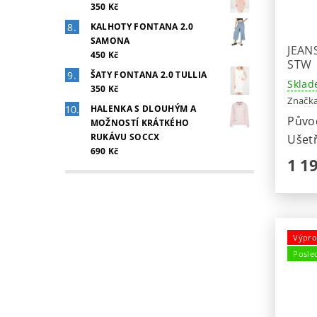
350 Kč
KALHOTY FONTANA 2.0
SAMONA
JEAN
450 Kč
STW
ŠATY FONTANA 2.0 TULLIA
Sklad
350 Kč
Značk
HALENKA S DLOUHÝM A
Půvo
MOŽNOSTÍ KRÁTKÉHO
RUKÁVU SOCCX
Ušetř
690 Kč
1 1
Výpro
Posle