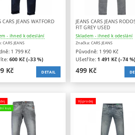
S CARS JEANS WATFORD
JEANS CARS JEANS RODOS
FIT GREY USED
em - ihned k odeslání
Skladem - ihned k odeslání
a:
CARS JEANS
Značka:
CARS JEANS
dně:
1 799 Kč
Původně:
1 990 Kč
íte
:
600 Kč (–33 %)
Ušetříte
:
1 491 Kč (–74 %
99 Kč
499 Kč
DETAIL
DE
dej
Výprodej
dní kus