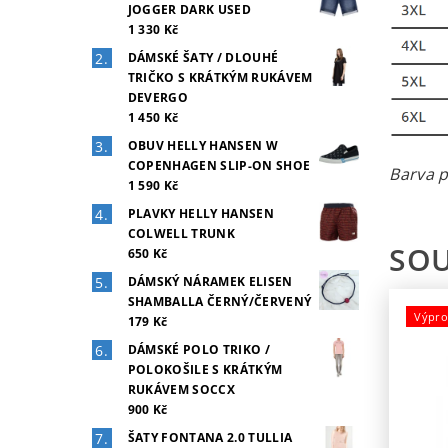
JOGGER DARK USED
1 330 Kč
DÁMSKÉ ŠATY / DLOUHÉ
TRIČKO S KRÁTKÝM RUKÁVEM
DEVERGO
1 450 Kč
OBUV HELLY HANSEN W
COPENHAGEN SLIP-ON SHOE
Barva p
1 590 Kč
PLAVKY HELLY HANSEN
COLWELL TRUNK
SOU
650 Kč
DÁMSKÝ NÁRAMEK ELISEN
SHAMBALLA ČERNÝ/ČERVENÝ
Výpro
179 Kč
DÁMSKÉ POLO TRIKO /
POLOKOŠILE S KRÁTKÝM
RUKÁVEM SOCCX
900 Kč
ŠATY FONTANA 2.0 TULLIA