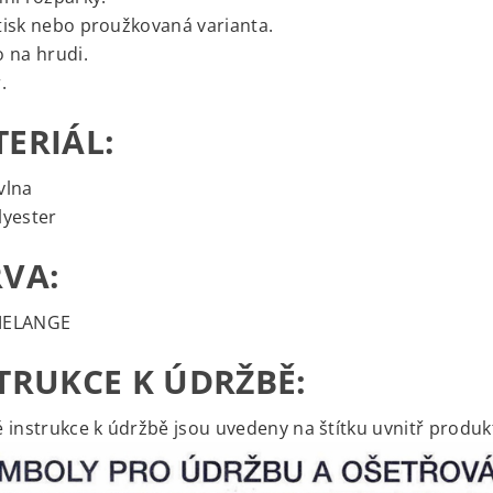
isk nebo proužkovaná varianta.
 na hrudi.
.
ERIÁL:
vlna
lyester
VA:
MELANGE
TRUKCE K ÚDRŽBĚ:
 instrukce k údržbě jsou uvedeny na štítku uvnitř produk