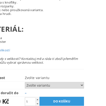
a s knoflíky.
 rozparky.
k nebo proužkovaná varianta.
a hrudi.
ERIÁL:
na
ster
likostí
ady s velikostí? Kontaktuj mě a ráda ti zboží přeměřím
žu vybrat správnou velikost.
ost
Zvolte variantu
doručit do
–
0 Kč