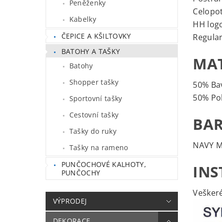
Peněženky
Celopot
Kabelky
HH logo
ČEPICE A KŠILTOVKY
Regular
BATOHY A TAŠKY
MAT
Batohy
Shopper tašky
50% Ba
50% Po
Sportovní tašky
Cestovní tašky
BAR
Tašky do ruky
NAVY 
Tašky na rameno
PUNČOCHOVÉ KALHOTY,
INS
PUNČOCHY
Veškeré
VÝPRODEJ
DEKORACE