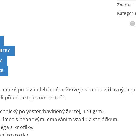
Značka
Kategori
ETRY
A
ZE
hnické polo z odlehčeného žerzeje s řadou zábavných po
li příležitost. Jedno nestačí.
chnický polyester/bavlněný žerzej, 170 g/m2.
ý límec s neonovým lemováním vzadu a stojáčkem.
léga s knoflíky.
ní rozparky.