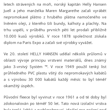
letech strávených na moři, norský kapitán Helly Hansen
Juell a jeho manželka Maren Margarethe začali vyrábět
nepromokavé plátno z hrubého plátna namočeného ve
lněném oleji, z kterého šili bundy, kalhoty a plachty. Na
trhu uspěli, v průběhu prvních pěti let prodali přibližně
10.000 kusů výrobků. V roce 1878 společnost získala
diplom na Paris Expo a začali své výrobky vyvážet.
Ve 20. století HELLY HANSEN udělal několik průlomů v
oblasti vývoje principu vrstvení materiálů, dnes známý
jako 3-vrstvý Systém ™. V roce 1949 použil tenký list
průhledného PVC plastu všitý do nepromokavých kabátů
a s výrobou 30 000 kabátů každý měsíc to byl téměř
okamžitý úspěch.
Původní fleece byl vyvinut v roce 1961 a od té doby byl
zdokonalován po téměř 50 let. Tato nová izolační vrstva
byla teplá, lehká a rychleschnoucí, ideální pro nošení pod