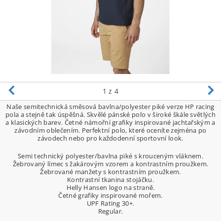
1
z 4
Naše semitechnická směsová bavlna/polyester piké verze HP racing
pola a stejně tak úspěšná. Skvělé pánské polo v široké škále světlých
a klasických barev. Četné námořní grafiky inspirované jachtařským a
závodním oblečením. Perfektní polo, které oceníte zejména po
závodech nebo pro každodenní sportovní look.
Semi technický polyester/bavlna piké s krouceným vláknem.
Žebrovaný límec s žakárovým vzorem a kontrastním proužkem.
Žebrované manžety s kontrastním proužkem.
Kontrastní tkanina stojáčku.
Helly Hansen logo na straně.
Četné grafiky inspirované mořem.
UPF Rating 30+.
Regular.