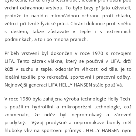
vrchní ochrannou vrstvou. To bylo brzy přijato uživateli,
protože to nabídlo mimořádnou ochranu proti chladu,
větru i při tvrdé fyzické práci. Chrání dokonce proti sněhu
s deštěm, takže zůstáváte v teple i v extrémních
podmínkách, a to i po mnoha praních.
Příběh vrstvení byl dokončen v roce 1970 s rozvojem
LIFA. Tento zázrak vlákna, který se používá v LIFA, drží
kůži v suchu a teple, odebráním vlhkosti od těla, je to
ideální textilie pro rekreační, sportovní i pracovní oděvy.
Nejnovější generaci LIFA HELLY HANSEN stále používá.
V roce 1980 byla zahájena výroba technologie Helly Tech
s použitím hydrofilní a mikroporézní technologie, což
znamenalo, že oděv byl nepromokavý a zároveň
prodyšný. Vývoj prodyšné a nepromokavé bundy měl
hluboký vliv na sportovní průmysl. HELLY HANSEN nyní