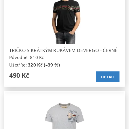
TRIČKO S KRÁTKÝM RUKÁVEM DEVERGO - ČERNÉ
Původně:
810 Kč
Ušetříte
:
320 Kč (–39 %)
490 Kč
DETAIL