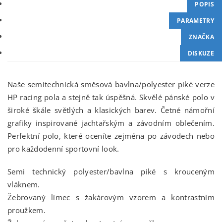
POPIS
PARAMETRY
ZNAČKA
DISKUZE
Naše semitechnická směsová bavlna/polyester piké verze
HP racing pola a stejně tak úspěšná. Skvělé pánské polo v
široké škále světlých a klasických barev. Četné námořní
grafiky inspirované jachtařským a závodním oblečením.
Perfektní polo, které oceníte zejména po závodech nebo
pro každodenní sportovní look.
Semi technický polyester/bavlna piké s krouceným
vláknem.
Žebrovaný límec s žakárovým vzorem a kontrastním
proužkem.