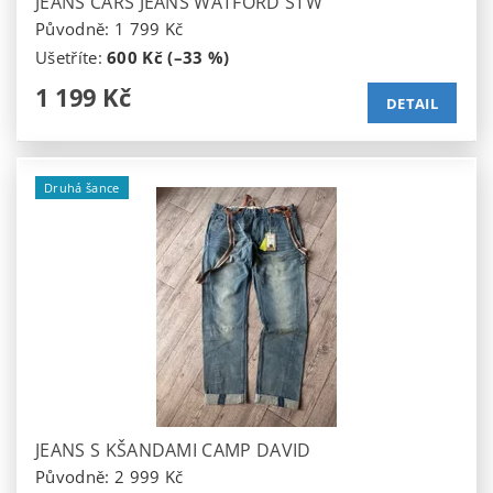
JEANS CARS JEANS WATFORD STW
Původně:
1 799 Kč
Ušetříte
:
600 Kč (–33 %)
1 199 Kč
DETAIL
Druhá šance
JEANS S KŠANDAMI CAMP DAVID
Původně:
2 999 Kč