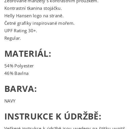
Žebrované manžety s kontrastním proužkem.
Kontrastní tkanina stojáčku.
Helly Hansen logo na straně.
Četné grafiky inspirované mořem.
UPF Rating 30+.
Regular.
MATERIÁL:
54% Polyester
46% Bavlna
BARVA:
NAVY
INSTRUKCE K ÚDRŽBĚ:
Veškeré instrukce k údržbě jsou uvedeny na štítku uvnitř