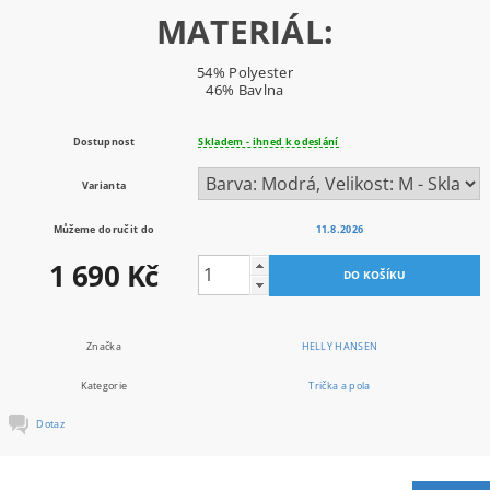
MATERIÁL:
54% Polyester
46% Bavlna
Dostupnost
Skladem - ihned k odeslání
Varianta
Můžeme doručit do
11.8.2026
1 690 Kč
Značka
HELLY HANSEN
Kategorie
Trička a pola
Dotaz