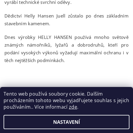
vyrábí technické svrchní oděvy.
Dědictví Helly Hansen Juell zůstalo po dnes základním
stavebním kamenem.
Dnes výrobky HELLY HANSEN používá mnoho světově
známých námořníků, lyžařů a dobrodruhů, kteří pro
podání vysokých výkonů vyžadují maximální ochranu i v
těch nejtěžších podmínkách.
Tento web používá soubory cookie. Dalším
procházením tohoto webu vyjadřujete souhlas s jejich
Tabulka velikostí
|
Doprava a Platba
|
Blog
|
Podmínky ochrany osobních údajů
|
Obchodní podmínky
|
používáním.. Více informací
zde
.
Výměna / vrácení zboží
NASTAVENÍ
2026 ©
ELISEN
, všechna práva vyhrazena