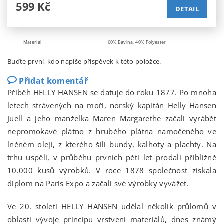
599 Kč
DETAIL
Materiál
60% Bavlna, 40% Polyester
Buďte první, kdo napíše příspěvek k této položce.
Přidat komentář
Příběh HELLY HANSEN se datuje do roku 1877. Po mnoha
letech strávených na moři, norský kapitán Helly Hansen
Juell a jeho manželka Maren Margarethe začali vyrábět
nepromokavé plátno z hrubého plátna namočeného ve
lněném oleji, z kterého šili bundy, kalhoty a plachty. Na
trhu uspěli, v průběhu prvních pěti let prodali přibližně
10.000 kusů výrobků. V roce 1878 společnost získala
diplom na Paris Expo a začali své výrobky vyvážet.
Ve 20. století HELLY HANSEN udělal několik průlomů v
oblasti vývoje principu vrstvení materiálů, dnes známý