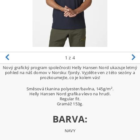
1
z 4
Nový grafický program společnosti Helly Hansen Nord ukazuje letmý
pohled na náš domov v Norsku: fjordy. Vyjděte ven z této sezóny a
prozkoumejte, co je kolem vás!
Směsová tkanina polyester/bavlna, 145g/m².
Helly Hansen Nord grafika vlevo na hrudi.
Regular fit.
Gramáž 153g.
BARVA:
NAVY