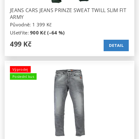
JEANS CARS JEANS PRINZE SWEAT TWILL SLIM FIT
ARMY
Původně:
1 399 Kč
Ušetříte
:
900 Kč (–64 %)
499 Kč
DETAIL
Výprodej
Poslední kus