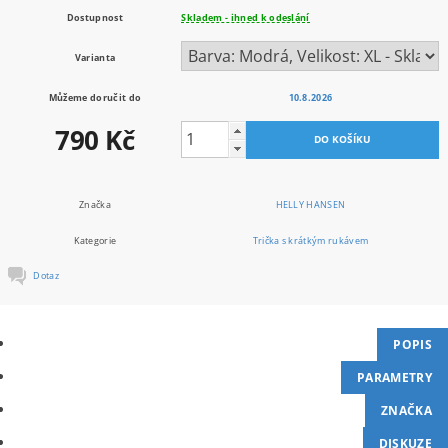
Dostupnost
Skladem - ihned k odeslání
Varianta
Můžeme doručit do
10.8.2026
790 Kč
Značka
HELLY HANSEN
Kategorie
Trička s krátkým rukávem
Dotaz
POPIS
PARAMETRY
ZNAČKA
DISKUZE