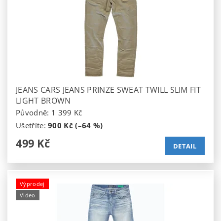
JEANS CARS JEANS PRINZE SWEAT TWILL SLIM FIT
LIGHT BROWN
Původně:
1 399 Kč
Ušetříte
:
900 Kč (–64 %)
499 Kč
DETAIL
Výprodej
Video