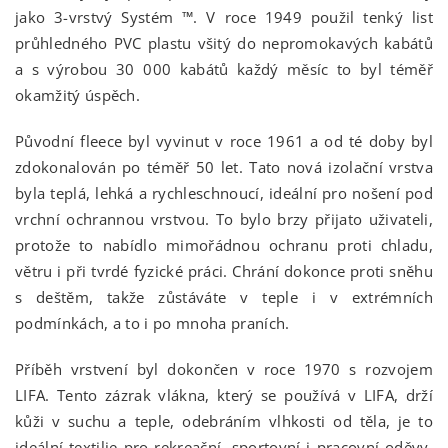
jako 3-vrstvý Systém ™. V roce 1949 použil tenký list
průhledného PVC plastu všitý do nepromokavých kabátů
a s výrobou 30 000 kabátů každý měsíc to byl téměř
okamžitý úspěch.
Původní fleece byl vyvinut v roce 1961 a od té doby byl
zdokonalován po téměř 50 let. Tato nová izolační vrstva
byla teplá, lehká a rychleschnoucí, ideální pro nošení pod
vrchní ochrannou vrstvou. To bylo brzy přijato uživateli,
protože to nabídlo mimořádnou ochranu proti chladu,
větru i při tvrdé fyzické práci. Chrání dokonce proti sněhu
s deštěm, takže zůstáváte v teple i v extrémních
podmínkách, a to i po mnoha praních.
Příběh vrstvení byl dokončen v roce 1970 s rozvojem
LIFA. Tento zázrak vlákna, který se používá v LIFA, drží
kůži v suchu a teple, odebráním vlhkosti od těla, je to
ideální textilie pro rekreační, sportovní i pracovní oděvy.