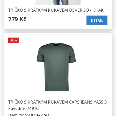
TRIČKO S KRÁTKÝM RUKÁVEM DEVERGO - KHAKI
779 Kč
DETAIL
Akce
TRIČKO S KRÁTKÝM RUKÁVEM CARS JEANS YASSO
Původně:
749 Kč
Ušetříte
:
59 Kč (–7 %)