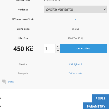
Varianta
Můžeme doručit do
–
Běžná cena
650 Kč
Ušetříte
200 Kč
(–30 %)
450 Kč
Značka
CARS JEANS
Kategorie
Trička a pola
Dotaz
POPIS
PARAMETRY