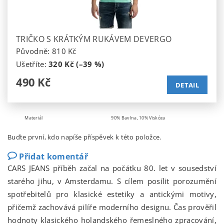
TRIČKO S KRÁTKÝM RUKÁVEM DEVERGO
Původně:
810 Kč
Ušetříte
:
320 Kč (–39 %)
490 Kč
DETAIL
Materiál
90% Bavlna, 10% Viskóza
Buďte první, kdo napíše příspěvek k této položce.
Přidat komentář
CARS JEANS příběh začal na počátku 80. let v sousedství
starého jihu, v Amsterdamu. S cílem posílit porozumění
spotřebitelů pro klasické estetiky a antickými motivy,
přičemž zachovává pilíře moderního designu. Čas prověřil
hodnoty klasického holandského řemeslného zpracování,