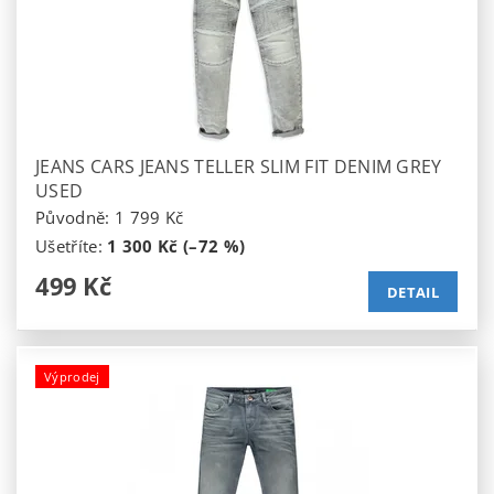
JEANS CARS JEANS TELLER SLIM FIT DENIM GREY
USED
Původně:
1 799 Kč
Ušetříte
:
1 300 Kč (–72 %)
499 Kč
DETAIL
Výprodej