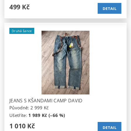
499 Kč
DETAIL
Druhá šance
JEANS S KŠANDAMI CAMP DAVID
Původně:
2 999 Kč
Ušetříte
:
1 989 Kč (–66 %)
1 010 Kč
DETAIL