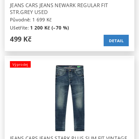
JEANS CARS JEANS NEWARK REGULAR FIT
STR.GREY USED
Původně:
1 699 Kč
Ušetříte
:
1 200 Kč (–70 %)
499 Kč
DETAIL
Výprodej
JEANS CARS JEANS STARK PLUS SLIM FIT VINTAGE