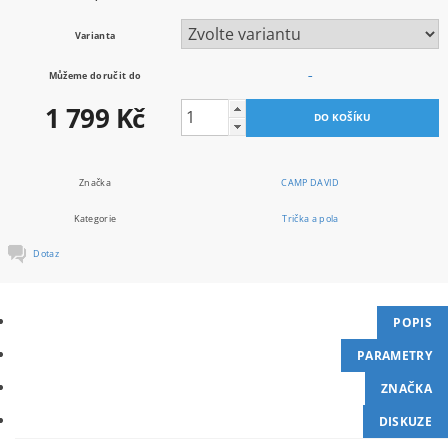
Varianta
Můžeme doručit do
–
1 799 Kč
Značka
CAMP DAVID
Kategorie
Trička a pola
Dotaz
POPIS
PARAMETRY
ZNAČKA
DISKUZE