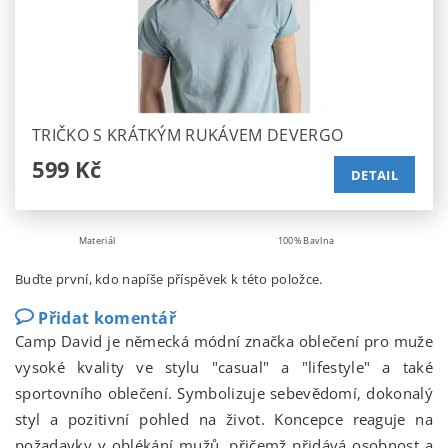
TRIČKO S KRÁTKÝM RUKÁVEM DEVERGO
599 Kč
DETAIL
Materiál
100% Bavlna
Buďte první, kdo napíše příspěvek k této položce.
Přidat komentář
Camp David je německá módní značka oblečení pro muže
vysoké kvality ve stylu "casual" a "lifestyle" a také
sportovního oblečení. Symbolizuje sebevědomí, dokonalý
styl a pozitivní pohled na život. Koncepce reaguje na
požadavky v oblékání mužů, přičemž přidává osobnost a