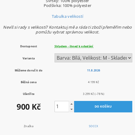
Svršky: 100% polyester
Podšívka: 100% polyester
Tabulka velikostí
Nevíš si rady s velikostí? Kontaktuj mě a ráda ti zboží přeměřím nebo
pomůžu vybrat správnou velikost.
Dostupnost
Skladem - ihned k odeslání
Varianta
Můžeme doručit do
11.8.2026
Běžná cena
4 199 Kč
Ušetříte
3 299 Kč
(–78 %)
900 Kč
Značka
SOCCX