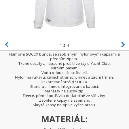
1
z 4
Námořní SOCCX bunda, se zaoblenými nylonovými kapsami a
předním zipem.
Tkané detaily a nápadné prošití ve stylu Yacht Club.
Mírným pasem.
Vodu odpuzující softshell.
Nylon na rukávu, čelních stranách, límec a zadní třmen.
Dekorativní prošití SOCCX.
Stand-up límec s integrovanou kapucí.
Manžety na suchý zip.
Fleece, přední podšívka dodatečně ze síťoviny.
Zaoblené kapsy na zapínání.
Skryté kapsy na zip ve výšce prsou.
MATERIÁL: