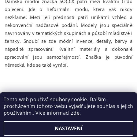
Dámská módní značka SOCCX patří mezi kvalitní třídu
oblečení. Jde o neformální módu, která vás nikdy
nezklame. Mezi její přednosti patří unikátní vzhled a
nekonvenční nadčasové podání. Modely jsou speciálně
navrhovány v tematických skupinách a působí mladistvě i
žensky. Snoubí se zde módní invence, detaily, barvy a
nápadité zpracování. Kvalitní materiály a dokonalé
zpracování jsou samozřejmostí. Značka je původní
německá, kde se také vyrábí.
Tento web používá soubory cookie. Dalším
procházením tohoto webu vyjadřujete souhlas s jejich
Tabulka velikostí
|
Doprava a Platba
|
Blog
|
Podmínky ochrany osobních údajů
|
Obchodní podmínky
|
používáním.. Více informací
zde
.
Výměna / vrácení zboží
NASTAVENÍ
2026 ©
ELISEN
, všechna práva vyhrazena