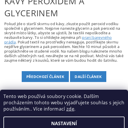
KÁVY PEROXIDEM A
GLYCERINEM
Pokud jde o starší skvrnu od kávy, zkuste použít peroxid vodíku
společně s glycerinem. Nejprve naneste glycerin a pak peroxid na
skryté místo látky, abyste se ujistili, že textilii nepoškodíte a
nezbavíte barvy. To si ohlídejte zejména při
praní barevného
prádla
. Pokud textil na prostředky nereaguje, postříkejte skvrnu
nejdříve glycerinem a pak peroxidem. Nechte 10 minut působit a
propláchněte ve studené vodě. Na našem blogu naleznete mnoho
dalších užitečných rad, neváhejte se na ně podívat. Možná vás také
zaujme některý z kousků, které se vám budou hodit do šatníku.
PŘEDCHOZÍ ČLÁNEK
DALŠÍ ČLÁNEK
Tento web používá soubory cookie. Dalším
procházením tohoto webu vyjadřujete souhlas s jejich
Tabulka velikostí
|
Doprava a Platba
|
Blog
|
Podmínky ochrany osobních údajů
|
Obchodní podmínky
|
používáním.. Více informací
zde
.
Výměna / vrácení zboží
NASTAVENÍ