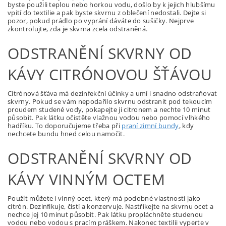
byste použili teplou nebo horkou vodu, došlo by k jejich hlubšímu
vpití do textilie a pak byste skvrnu z oblečení nedostali. Dejte si
pozor, pokud prádlo po vyprání dáváte do sušičky. Nejprve
zkontrolujte, zda je skvrna zcela odstraněná.
ODSTRANĚNÍ SKVRNY OD
KÁVY CITRÓNOVOU ŠŤÁVOU
Citrónová šťáva má dezinfekční účinky a umí i snadno odstraňovat
skvrny. Pokud se vám nepodařilo skvrnu odstranit pod tekoucím
proudem studené vody, pokapejte ji citronem a nechte 10 minut
působit. Pak látku očistěte vlažnou vodou nebo pomocí vlhkého
hadříku. To doporučujeme třeba při
praní zimní bundy
, kdy
nechcete bundu hned celou namočit.
ODSTRANĚNÍ SKVRNY OD
KÁVY VINNÝM OCTEM
Použít můžete i vinný ocet, který má podobné vlastnosti jako
citrón. Dezinfikuje, čistí a konzervuje. Nastříkejte na skvrnu ocet a
nechce jej 10 minut působit. Pak látku propláchněte studenou
vodou nebo vodou s pracím práškem. Nakonec textilii vyperte v