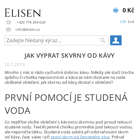
0 Kč
CZK
EUR
+420 774 294 020
info@elisen.cz
JAK VYPRAT SKVRNY OD KÁVY
20.1.2019
Mnoho z nás si rádo vychutná dobrou kávu. Někdy ale stačí trocha
spěchu či chvilka nepozornosti a káva se nám dostane na naše
oblíbené oblečení. Jak skvrnu od kávy dostat z oblečení?
PRVNÍ POMOCÍ JE STUDENÁ
VODA
Co nejdříve vložte oblečení s kávovou skvrnou pod proud tekoucí
studené vody. Textilii jemně chvilku promněte pod tekoucí vodou,
ale neponičte látku. Studená voda zabírá při odstraňování skvrn
od kávy, čaje, vajec i při
praní skvrn od červeného vína
. Pokud